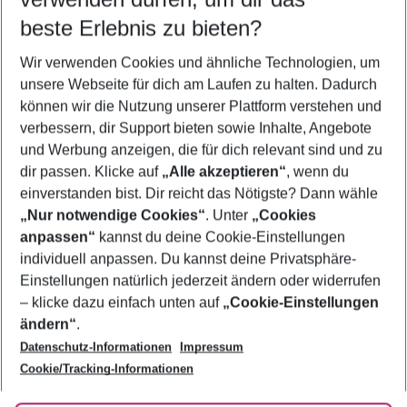
09.08.26
–
07.08.27
5-8 Nächte
beste Erlebnis zu bieten?
Wer wird verreisen
Wir verwenden Cookies und ähnliche Technologien, um
2 Erwachsene
Keine Kinder
unsere Webseite für dich am Laufen zu halten. Dadurch
können wir die Nutzung unserer Plattform verstehen und
Mehr Filter anzeigen
verbessern, dir Support bieten sowie Inhalte, Angebote
und Werbung anzeigen, die für dich relevant sind und zu
dir passen. Klicke auf
„Alle akzeptieren“
, wenn du
einverstanden bist. Dir reicht das Nötigste? Dann wähle
„Nur notwendige Cookies“
. Unter
„Cookies
anpassen“
kannst du deine Cookie-Einstellungen
Footer
Footer navigation
individuell anpassen. Du kannst deine Privatsphäre-
Über uns
Einstellungen natürlich jederzeit ändern oder widerrufen
AGB
– klicke dazu einfach unten auf
„Cookie-Einstellungen
Service & Hilfe
Bestpreisgarantie
ändern“
.
Datenschutz-Informationen
Impressum
Agenturbetreuung
Cookie-Einstellungen ändern
Folge uns
Barrierefreies Reisen
Cookie/Tracking-Informationen
Cookie-Richtlinie
Check-in
Datenschutz