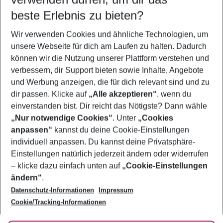
11.08.26
–
09.08.27
5-8 Nächte
beste Erlebnis zu bieten?
Wer wird verreisen
Wir verwenden Cookies und ähnliche Technologien, um
2 Erwachsene
Keine Kinder
unsere Webseite für dich am Laufen zu halten. Dadurch
können wir die Nutzung unserer Plattform verstehen und
Mehr Filter anzeigen
verbessern, dir Support bieten sowie Inhalte, Angebote
und Werbung anzeigen, die für dich relevant sind und zu
dir passen. Klicke auf
„Alle akzeptieren“
, wenn du
einverstanden bist. Dir reicht das Nötigste? Dann wähle
„Nur notwendige Cookies“
. Unter
„Cookies
anpassen“
kannst du deine Cookie-Einstellungen
Footer
Footer navigation
individuell anpassen. Du kannst deine Privatsphäre-
Über uns
Einstellungen natürlich jederzeit ändern oder widerrufen
AGB
– klicke dazu einfach unten auf
„Cookie-Einstellungen
Service & Hilfe
Bestpreisgarantie
ändern“
.
Datenschutz-Informationen
Impressum
Agenturbetreuung
Cookie-Einstellungen ändern
Folge uns
Barrierefreies Reisen
Cookie/Tracking-Informationen
Cookie-Richtlinie
Check-in
Datenschutz