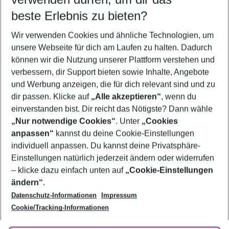
09.08.26
–
07.08.27
5-8 Nächte
beste Erlebnis zu bieten?
Wer wird verreisen
Wir verwenden Cookies und ähnliche Technologien, um
2 Erwachsene
Keine Kinder
unsere Webseite für dich am Laufen zu halten. Dadurch
können wir die Nutzung unserer Plattform verstehen und
Mehr Filter anzeigen
verbessern, dir Support bieten sowie Inhalte, Angebote
und Werbung anzeigen, die für dich relevant sind und zu
dir passen. Klicke auf
„Alle akzeptieren“
, wenn du
einverstanden bist. Dir reicht das Nötigste? Dann wähle
„Nur notwendige Cookies“
. Unter
„Cookies
anpassen“
kannst du deine Cookie-Einstellungen
Footer
Footer navigation
individuell anpassen. Du kannst deine Privatsphäre-
Über uns
Einstellungen natürlich jederzeit ändern oder widerrufen
AGB
– klicke dazu einfach unten auf
„Cookie-Einstellungen
Service & Hilfe
Bestpreisgarantie
ändern“
.
Datenschutz-Informationen
Impressum
Agenturbetreuung
Cookie-Einstellungen ändern
Folge uns
Barrierefreies Reisen
Cookie/Tracking-Informationen
Cookie-Richtlinie
Check-in
Datenschutz