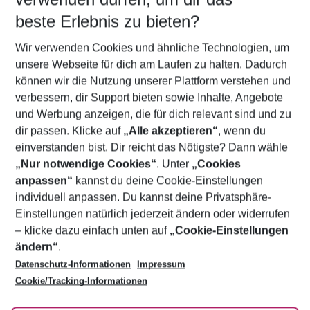
12.08.26
–
10.08.27
5-8 Nächte
beste Erlebnis zu bieten?
Wer wird verreisen
Wir verwenden Cookies und ähnliche Technologien, um
2 Erwachsene
Keine Kinder
unsere Webseite für dich am Laufen zu halten. Dadurch
können wir die Nutzung unserer Plattform verstehen und
Mehr Filter anzeigen
verbessern, dir Support bieten sowie Inhalte, Angebote
und Werbung anzeigen, die für dich relevant sind und zu
dir passen. Klicke auf
„Alle akzeptieren“
, wenn du
einverstanden bist. Dir reicht das Nötigste? Dann wähle
„Nur notwendige Cookies“
. Unter
„Cookies
anpassen“
kannst du deine Cookie-Einstellungen
Footer
Footer navigation
individuell anpassen. Du kannst deine Privatsphäre-
Über uns
Einstellungen natürlich jederzeit ändern oder widerrufen
AGB
– klicke dazu einfach unten auf
„Cookie-Einstellungen
Service & Hilfe
Bestpreisgarantie
ändern“
.
Datenschutz-Informationen
Impressum
Agenturbetreuung
Cookie-Einstellungen ändern
Folge uns
Barrierefreies Reisen
Cookie/Tracking-Informationen
Cookie-Richtlinie
Check-in
Datenschutz