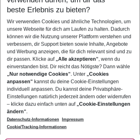
09.08.26
–
07.08.27
5-8 Nächte
beste Erlebnis zu bieten?
Wer wird verreisen
Wir verwenden Cookies und ähnliche Technologien, um
2 Erwachsene
Keine Kinder
unsere Webseite für dich am Laufen zu halten. Dadurch
können wir die Nutzung unserer Plattform verstehen und
Mehr Filter anzeigen
verbessern, dir Support bieten sowie Inhalte, Angebote
und Werbung anzeigen, die für dich relevant sind und zu
dir passen. Klicke auf
„Alle akzeptieren“
, wenn du
einverstanden bist. Dir reicht das Nötigste? Dann wähle
„Nur notwendige Cookies“
. Unter
„Cookies
anpassen“
kannst du deine Cookie-Einstellungen
Footer
Footer navigation
individuell anpassen. Du kannst deine Privatsphäre-
Über uns
Einstellungen natürlich jederzeit ändern oder widerrufen
AGB
– klicke dazu einfach unten auf
„Cookie-Einstellungen
Service & Hilfe
Bestpreisgarantie
ändern“
.
Datenschutz-Informationen
Impressum
Agenturbetreuung
Cookie-Einstellungen ändern
Folge uns
Barrierefreies Reisen
Cookie/Tracking-Informationen
Cookie-Richtlinie
Check-in
Datenschutz