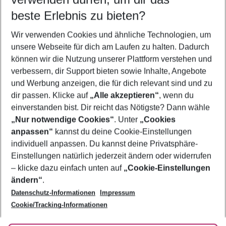
10.08.26
–
08.08.27
5-8 Nächte
beste Erlebnis zu bieten?
Wer wird verreisen
Wir verwenden Cookies und ähnliche Technologien, um
2 Erwachsene
Keine Kinder
unsere Webseite für dich am Laufen zu halten. Dadurch
können wir die Nutzung unserer Plattform verstehen und
Mehr Filter anzeigen
verbessern, dir Support bieten sowie Inhalte, Angebote
und Werbung anzeigen, die für dich relevant sind und zu
dir passen. Klicke auf
„Alle akzeptieren“
, wenn du
einverstanden bist. Dir reicht das Nötigste? Dann wähle
„Nur notwendige Cookies“
. Unter
„Cookies
anpassen“
kannst du deine Cookie-Einstellungen
Footer
Footer navigation
individuell anpassen. Du kannst deine Privatsphäre-
Über uns
Einstellungen natürlich jederzeit ändern oder widerrufen
AGB
– klicke dazu einfach unten auf
„Cookie-Einstellungen
Service & Hilfe
Bestpreisgarantie
ändern“
.
Datenschutz-Informationen
Impressum
Agenturbetreuung
Cookie-Einstellungen ändern
Folge uns
Barrierefreies Reisen
Cookie/Tracking-Informationen
Cookie-Richtlinie
Check-in
Datenschutz