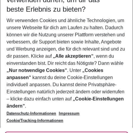
08.08.26
–
06.08.27
5-8 Nächte
beste Erlebnis zu bieten?
Wer wird verreisen
Wir verwenden Cookies und ähnliche Technologien, um
2 Erwachsene
Keine Kinder
unsere Webseite für dich am Laufen zu halten. Dadurch
können wir die Nutzung unserer Plattform verstehen und
Mehr Filter anzeigen
verbessern, dir Support bieten sowie Inhalte, Angebote
und Werbung anzeigen, die für dich relevant sind und zu
dir passen. Klicke auf
„Alle akzeptieren“
, wenn du
einverstanden bist. Dir reicht das Nötigste? Dann wähle
„Nur notwendige Cookies“
. Unter
„Cookies
anpassen“
kannst du deine Cookie-Einstellungen
Footer
Footer navigation
individuell anpassen. Du kannst deine Privatsphäre-
Über uns
Einstellungen natürlich jederzeit ändern oder widerrufen
AGB
– klicke dazu einfach unten auf
„Cookie-Einstellungen
Service & Hilfe
Bestpreisgarantie
ändern“
.
Datenschutz-Informationen
Impressum
Agenturbetreuung
Cookie-Einstellungen ändern
Folge uns
Barrierefreies Reisen
Cookie/Tracking-Informationen
Cookie-Richtlinie
Check-in
Datenschutz