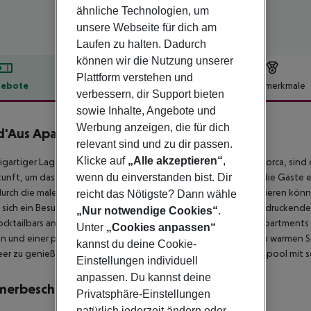
ähnliche Technologien, um
unsere Webseite für dich am
Laufen zu halten. Dadurch
können wir die Nutzung unserer
Plattform verstehen und
ebote
Hotelbeschreibung
Hotelmerkmale
verbessern, dir Support bieten
lbeschreibung
sowie Inhalte, Angebote und
Werbung anzeigen, die für dich
d'Aus Apartments
relevant sind und zu dir passen.
3
Klicke auf
„Alle akzeptieren“
,
zigartiger Lage im Küstenort Porto Petro, im Südosten von Mallorca, sin
wenn du einverstanden bist. Dir
unft, um das Meer und die unberührte Natur zu genießen, da die Gäste
urch die malerischen Straßen dieser bezaubernden Stadt spazieren könne
reicht das Nötigste? Dann wähle
 sich ein Besuch des nahegelegenen Cala d''Or mit einer beeindruckend
„Nur notwendige Cookies“
.
cktailbars an. Die Gäste können die geräumigen und hellen Apartments 
Unter
„Cookies anpassen“
n und einer privaten Terrasse ausgestattet sind, um sich in den warmen
kannst du deine Cookie-
er zu genießen. Die Gäste können sich auch in unserem Außenpool mit s
Einstellungen individuell
anpassen. Du kannst deine
merbeschreibung
Privatsphäre-Einstellungen
natürlich jederzeit ändern oder