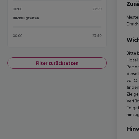
Zusä
00:00
23:59
Master
Rückflugzeiten
Rückflugzeiten
Einric
00:00
23:59
Wich
Bitte 
Hotel:
Filter zurücksetzen
Person
dersel
vor Or
finden
Zielge
Verfüg
Folget
hinzu
Hinw