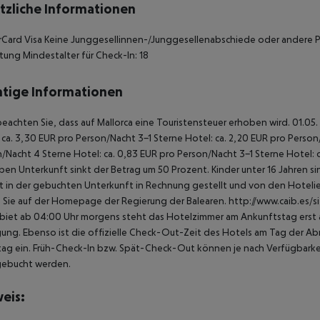
tzliche Informationen
Card Visa Keine Junggesellinnen-/Junggesellenabschiede oder andere Pa
htung Mindestalter für Check-In: 18
tige Informationen
beachten Sie, dass auf Mallorca eine Touristensteuer erhoben wird. 01.05.
 ca. 3,30 EUR pro Person/Nacht 3-1 Sterne Hotel: ca. 2,20 EUR pro Person/N
/Nacht 4 Sterne Hotel: ca. 0,83 EUR pro Person/Nacht 3-1 Sterne Hotel: 
ben Unterkunft sinkt der Betrag um 50 Prozent. Kinder unter 16 Jahren 
t in der gebuchten Unterkunft in Rechnung gestellt und von den Hotelier
 Sie auf der Homepage der Regierung der Balearen. http://www.caib.es/
biet ab 04:00 Uhr morgens steht das Hotelzimmer am Ankunftstag erst ab
ung. Ebenso ist die offizielle Check-Out-Zeit des Hotels am Tag der Abre
ag ein. Früh-Check-In bzw. Spät-Check-Out können je nach Verfügbarkei
gebucht werden.
eis: