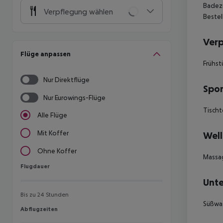
Badezi
Verpflegung wählen
Bestel
Ver
Flüge anpassen
Frühst
Nur Direktflüge
Spor
Nur Eurowings-Flüge
Tischt
Alle Flüge
Mit Koffer
Well
Ohne Koffer
Massa
Flugdauer
Flugdauer
Unte
Bis zu 24 Stunden
Süßwas
Abflugzeiten
Abflugzeiten