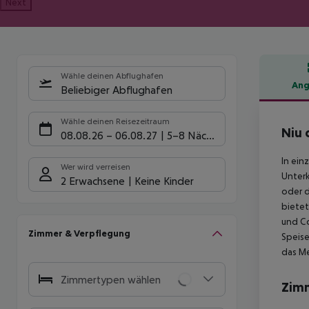
Next
Wähle deinen Abflughafen
Ang
Beliebiger Abflughafen
Hote
Wähle deinen Reisezeitraum
Niu 
08.08.26
–
06.08.27
5-8 Nächte
In ein
Wer wird verreisen
Unterk
2 Erwachsene
Keine Kinder
oder d
bietet
und Co
Zimmer & Verpflegung
Speise
das Me
Zimmertypen wählen
Zim