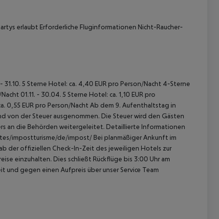
rtys erlaubt Erforderliche Fluginformationen Nicht-Raucher-
 - 31.10. 5 Sterne Hotel: ca. 4,40 EUR pro Person/Nacht 4-Sterne
acht 01.11. - 30.04. 5 Sterne Hotel: ca. 1,10 EUR pro
ca. 0,55 EUR pro Person/Nacht Ab dem 9. Aufenthaltstag in
sind von der Steuer ausgenommen. Die Steuer wird den Gästen
s an die Behörden weitergeleitet. Detaillierte Informationen
sites/impostturisme/de/impost/ Bei planmäßiger Ankunft im
 der offiziellen Check-In-Zeit des jeweiligen Hotels zur
ise einzuhalten. Dies schließt Rückflüge bis 3:00 Uhr am
t und gegen einen Aufpreis über unser Service Team