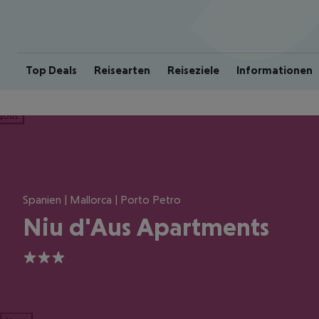
Top Deals
Reisearten
Reiseziele
Informationen
ious
Spanien | Mallorca | Porto Petro
Niu d'Aus Apartments
3