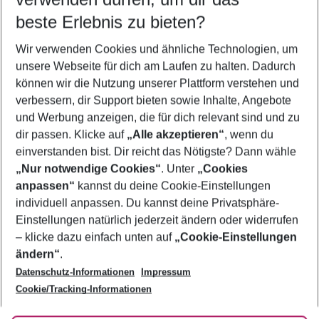
08.08.26
–
06.08.27
5-8 Nächte
beste Erlebnis zu bieten?
Wer wird verreisen
Wir verwenden Cookies und ähnliche Technologien, um
2 Erwachsene
Keine Kinder
unsere Webseite für dich am Laufen zu halten. Dadurch
können wir die Nutzung unserer Plattform verstehen und
Mehr Filter anzeigen
verbessern, dir Support bieten sowie Inhalte, Angebote
und Werbung anzeigen, die für dich relevant sind und zu
dir passen. Klicke auf
„Alle akzeptieren“
, wenn du
einverstanden bist. Dir reicht das Nötigste? Dann wähle
„Nur notwendige Cookies“
. Unter
„Cookies
anpassen“
kannst du deine Cookie-Einstellungen
Footer
Footer navigation
individuell anpassen. Du kannst deine Privatsphäre-
Über uns
Einstellungen natürlich jederzeit ändern oder widerrufen
AGB
– klicke dazu einfach unten auf
„Cookie-Einstellungen
Service & Hilfe
Bestpreisgarantie
ändern“
.
Datenschutz-Informationen
Impressum
Agenturbetreuung
Cookie-Einstellungen ändern
Folge uns
Barrierefreies Reisen
Cookie/Tracking-Informationen
Cookie-Richtlinie
Check-in
Datenschutz