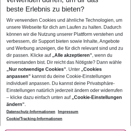
10.08.26
–
08.08.27
5-8 Nächte
beste Erlebnis zu bieten?
Wer wird verreisen
Wir verwenden Cookies und ähnliche Technologien, um
2 Erwachsene
Keine Kinder
unsere Webseite für dich am Laufen zu halten. Dadurch
können wir die Nutzung unserer Plattform verstehen und
Mehr Filter anzeigen
verbessern, dir Support bieten sowie Inhalte, Angebote
und Werbung anzeigen, die für dich relevant sind und zu
dir passen. Klicke auf
„Alle akzeptieren“
, wenn du
einverstanden bist. Dir reicht das Nötigste? Dann wähle
„Nur notwendige Cookies“
. Unter
„Cookies
anpassen“
kannst du deine Cookie-Einstellungen
Footer
Footer navigation
individuell anpassen. Du kannst deine Privatsphäre-
Über uns
Einstellungen natürlich jederzeit ändern oder widerrufen
AGB
– klicke dazu einfach unten auf
„Cookie-Einstellungen
Service & Hilfe
Bestpreisgarantie
ändern“
.
Datenschutz-Informationen
Impressum
Agenturbetreuung
Cookie-Einstellungen ändern
Folge uns
Barrierefreies Reisen
Cookie/Tracking-Informationen
Cookie-Richtlinie
Check-in
Datenschutz