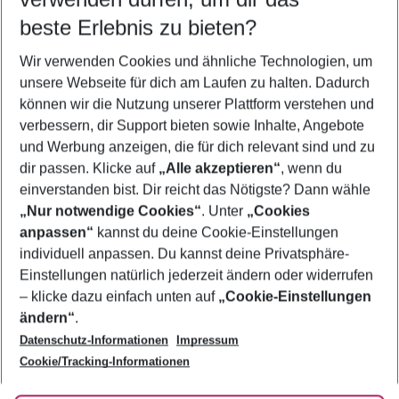
10.08.26
–
08.08.27
5-8 Nächte
beste Erlebnis zu bieten?
Wer wird verreisen
Wir verwenden Cookies und ähnliche Technologien, um
2 Erwachsene
Keine Kinder
unsere Webseite für dich am Laufen zu halten. Dadurch
können wir die Nutzung unserer Plattform verstehen und
Mehr Filter anzeigen
verbessern, dir Support bieten sowie Inhalte, Angebote
und Werbung anzeigen, die für dich relevant sind und zu
dir passen. Klicke auf
„Alle akzeptieren“
, wenn du
einverstanden bist. Dir reicht das Nötigste? Dann wähle
„Nur notwendige Cookies“
. Unter
„Cookies
anpassen“
kannst du deine Cookie-Einstellungen
Footer
Footer navigation
individuell anpassen. Du kannst deine Privatsphäre-
Über uns
Einstellungen natürlich jederzeit ändern oder widerrufen
AGB
– klicke dazu einfach unten auf
„Cookie-Einstellungen
Service & Hilfe
Bestpreisgarantie
ändern“
.
Datenschutz-Informationen
Impressum
Agenturbetreuung
Cookie-Einstellungen ändern
Folge uns
Barrierefreies Reisen
Cookie/Tracking-Informationen
Cookie-Richtlinie
Check-in
Datenschutz