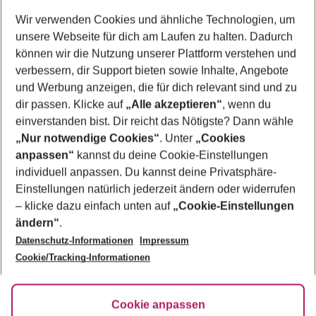
Wer wird verreisen
Wir verwenden Cookies und ähnliche Technologien, um
2 Erwachsene
Keine Kinder
unsere Webseite für dich am Laufen zu halten. Dadurch
können wir die Nutzung unserer Plattform verstehen und
Mehr Filter anzeigen
verbessern, dir Support bieten sowie Inhalte, Angebote
und Werbung anzeigen, die für dich relevant sind und zu
dir passen. Klicke auf
„Alle akzeptieren“
, wenn du
einverstanden bist. Dir reicht das Nötigste? Dann wähle
„Nur notwendige Cookies“
. Unter
„Cookies
anpassen“
kannst du deine Cookie-Einstellungen
Footer
Footer navigation
individuell anpassen. Du kannst deine Privatsphäre-
Über uns
Einstellungen natürlich jederzeit ändern oder widerrufen
AGB
– klicke dazu einfach unten auf
„Cookie-Einstellungen
Service & Hilfe
Bestpreisgarantie
ändern“
.
Datenschutz-Informationen
Impressum
Agenturbetreuung
Cookie-Einstellungen ändern
Folge uns
Barrierefreies Reisen
Cookie/Tracking-Informationen
Cookie-Richtlinie
Check-in
Datenschutz
FAQ
Fakten
Cookie anpassen
HanseMerkur Reiseversicherung
Flexibel buchen