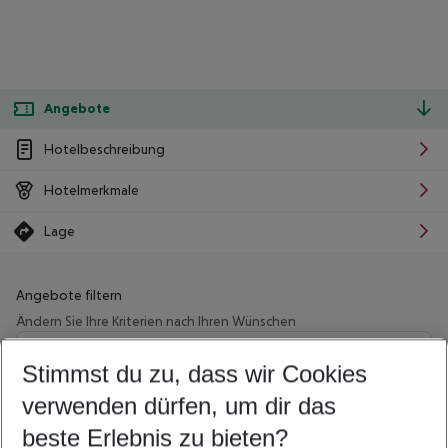
Angebote
Hotelbeschreibung
Hotelmerkmale
Lage
Angebote filtern
Ändern Sie Ihre Kriterien nach Ihren Wünschen
Wähle deinen Abflughafen
Beliebiger Abflughafen
Stimmst du zu, dass wir Cookies
verwenden dürfen, um dir das
Wähle deinen Reisezeitraum
08.08.26
–
06.08.27
5-8 Nächte
beste Erlebnis zu bieten?