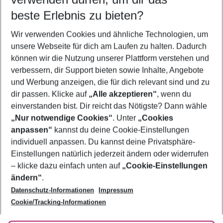
08.08.26
–
06.08.27
5-8 Nächte
beste Erlebnis zu bieten?
Wer wird verreisen
Wir verwenden Cookies und ähnliche Technologien, um
2 Erwachsene
Keine Kinder
unsere Webseite für dich am Laufen zu halten. Dadurch
können wir die Nutzung unserer Plattform verstehen und
Mehr Filter anzeigen
verbessern, dir Support bieten sowie Inhalte, Angebote
und Werbung anzeigen, die für dich relevant sind und zu
dir passen. Klicke auf
„Alle akzeptieren“
, wenn du
einverstanden bist. Dir reicht das Nötigste? Dann wähle
„Nur notwendige Cookies“
. Unter
„Cookies
anpassen“
kannst du deine Cookie-Einstellungen
Footer
Footer navigation
individuell anpassen. Du kannst deine Privatsphäre-
Über uns
Einstellungen natürlich jederzeit ändern oder widerrufen
AGB
– klicke dazu einfach unten auf
„Cookie-Einstellungen
Service & Hilfe
Bestpreisgarantie
ändern“
.
Datenschutz-Informationen
Impressum
Agenturbetreuung
Cookie-Einstellungen ändern
Folge uns
Barrierefreies Reisen
Cookie/Tracking-Informationen
Cookie-Richtlinie
Check-in
Datenschutz