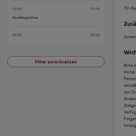
TV-Ra
00:00
23:59
Rückflugzeiten
Rückflugzeiten
Zusä
00:00
23:59
Diners
Wich
Filter zurücksetzen
Bitte 
Hotel:
Person
dersel
vor Or
finden
Zielge
Verfüg
Folget
hinzu