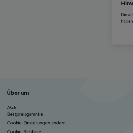
Hinw
Diese 
haben,
Footer
Footer navigation
Über uns
AGB
Bestpreisgarantie
Cookie-Einstellungen ändern
Cookie-Richtlinie