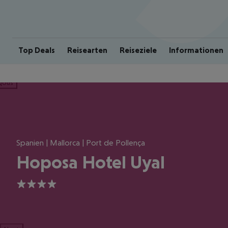
Top Deals
Reisearten
Reiseziele
Informationen
ious
Spanien | Mallorca | Port de Pollença
Hoposa Hotel Uyal
4