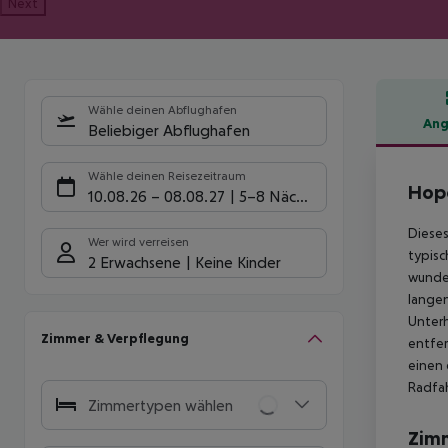
Next
Wähle deinen Abflughafen
Ang
Beliebiger Abflughafen
Hote
Wähle deinen Reisezeitraum
Hopo
10.08.26
–
08.08.27
5-8 Nächte
Dieses
Wer wird verreisen
typisc
2 Erwachsene
Keine Kinder
wunder
langen
Unterh
Zimmer & Verpflegung
entfer
einen 
Radfah
Zimmertypen wählen
Zim