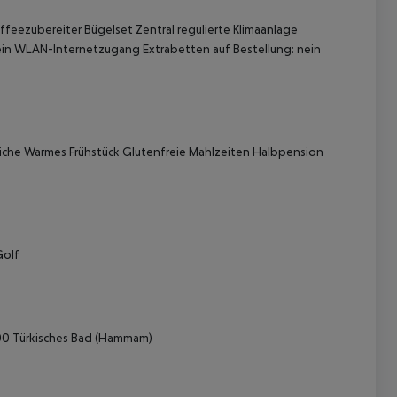
feezubereiter Bügelset Zentral regulierte Klimaanlage
 nein WLAN-Internetzugang Extrabetten auf Bestellung: nein
küche Warmes Frühstück Glutenfreie Mahlzeiten Halbpension
 akzeptieren
Golf
00 Türkisches Bad (Hammam)