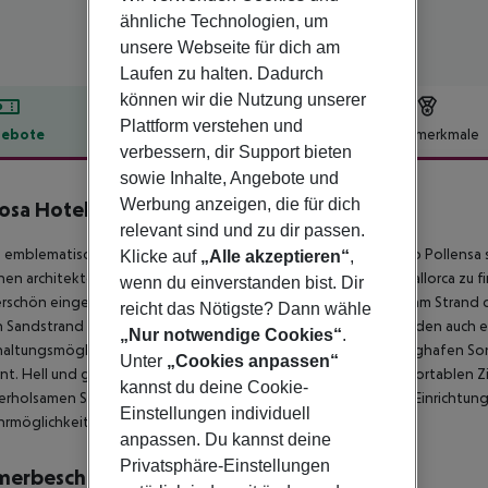
ähnliche Technologien, um
unsere Webseite für dich am
Laufen zu halten. Dadurch
können wir die Nutzung unserer
Plattform verstehen und
ebote
Hotelbeschreibung
Hotelmerkmale
verbessern, dir Support bieten
lbeschreibung
sowie Inhalte, Angebote und
Werbung anzeigen, die für dich
sa Hotel Uyal
4
relevant sind und zu dir passen.
 emblematische Hotel in der pulsierenden Gegend von Puerto Pollensa st
Klicke auf
„Alle akzeptieren“
,
hen architektonischen Stil, der auf der wunderschönen Insel Mallorca zu 
wenn du einverstanden bist. Dir
schön eingerichtet sind und sich in privilegierter Lage direkt am Strand 
reicht das Nötigste? Dann wähle
 Sandstrand direkt vor dem Hotel entfernt, und die Gäste finden auch e
„Nur notwendige Cookies“
.
altungsmöglichkeiten, nur wenige Kilometer entfernt. Der Flughafen Son
Unter
„Cookies anpassen“
nt. Hell und geräumig, finden die Gäste eine Auswahl an komfortablen 
kannst du deine Cookie-
erholsamen Schlaf genießen können. Zu den hervorragenden Einrichtung
Einstellungen individuell
rmöglichkeiten, ideal für Sportbegeisterte.
anpassen. Du kannst deine
Privatsphäre-Einstellungen
merbeschreibung