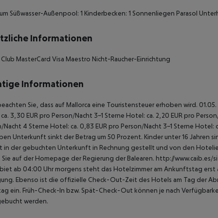
um Süßwasser-Außenpool: 1 Kinderbecken: 1 Sonnenliegen Parasol Unte
tzliche Informationen
 Club MasterCard Visa Maestro Nicht-Raucher-Einrichtung
tige Informationen
beachten Sie, dass auf Mallorca eine Touristensteuer erhoben wird. 01.05.
 ca. 3,30 EUR pro Person/Nacht 3-1 Sterne Hotel: ca. 2,20 EUR pro Person/N
/Nacht 4 Sterne Hotel: ca. 0,83 EUR pro Person/Nacht 3-1 Sterne Hotel: 
ben Unterkunft sinkt der Betrag um 50 Prozent. Kinder unter 16 Jahren 
t in der gebuchten Unterkunft in Rechnung gestellt und von den Hotelier
 Sie auf der Homepage der Regierung der Balearen. http://www.caib.es/
biet ab 04:00 Uhr morgens steht das Hotelzimmer am Ankunftstag erst ab
ung. Ebenso ist die offizielle Check-Out-Zeit des Hotels am Tag der Abre
ag ein. Früh-Check-In bzw. Spät-Check-Out können je nach Verfügbarkei
gebucht werden.