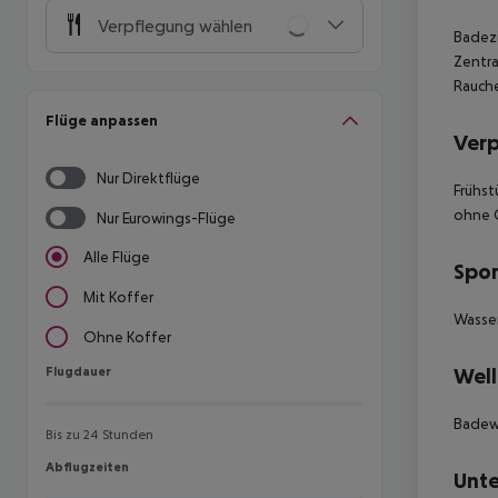
Verpflegung wählen
Badezi
Zentra
Rauche
Flüge anpassen
Ver
Nur Direktflüge
Frühst
ohne 
Nur Eurowings-Flüge
Alle Flüge
Spor
Mit Koffer
Wasser
Ohne Koffer
Flugdauer
Well
Flugdauer
Badew
Bis zu 24 Stunden
Abflugzeiten
Abflugzeiten
Unte