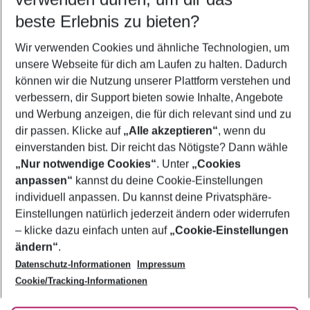
09.08.26
–
07.08.27
5-8 Nächte
beste Erlebnis zu bieten?
Wer wird verreisen
Wir verwenden Cookies und ähnliche Technologien, um
2 Erwachsene
Keine Kinder
unsere Webseite für dich am Laufen zu halten. Dadurch
können wir die Nutzung unserer Plattform verstehen und
Mehr Filter anzeigen
verbessern, dir Support bieten sowie Inhalte, Angebote
und Werbung anzeigen, die für dich relevant sind und zu
dir passen. Klicke auf
„Alle akzeptieren“
, wenn du
einverstanden bist. Dir reicht das Nötigste? Dann wähle
„Nur notwendige Cookies“
. Unter
„Cookies
anpassen“
kannst du deine Cookie-Einstellungen
Footer
Footer navigation
individuell anpassen. Du kannst deine Privatsphäre-
Über uns
Einstellungen natürlich jederzeit ändern oder widerrufen
AGB
– klicke dazu einfach unten auf
„Cookie-Einstellungen
Service & Hilfe
Bestpreisgarantie
ändern“
.
Datenschutz-Informationen
Impressum
Agenturbetreuung
Cookie-Einstellungen ändern
Folge uns
Barrierefreies Reisen
Cookie/Tracking-Informationen
Cookie-Richtlinie
Check-in
Datenschutz