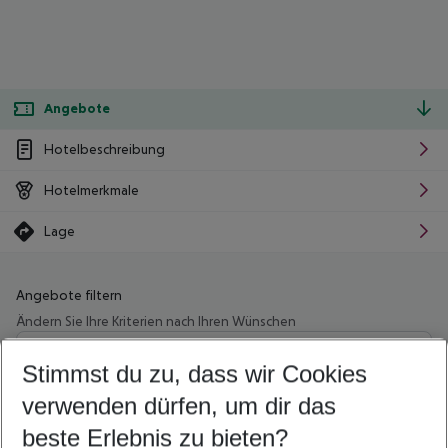
Angebote
Hotelbeschreibung
Hotelmerkmale
Lage
Angebote filtern
Ändern Sie Ihre Kriterien nach Ihren Wünschen
Wähle deinen Abflughafen
Beliebiger Abflughafen
Stimmst du zu, dass wir Cookies
verwenden dürfen, um dir das
Wähle deinen Reisezeitraum
10.08.26
–
08.08.27
5-8 Nächte
beste Erlebnis zu bieten?