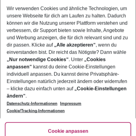
Wer wird verreisen
Wir verwenden Cookies und ähnliche Technologien, um
2 Erwachsene
Keine Kinder
unsere Webseite für dich am Laufen zu halten. Dadurch
können wir die Nutzung unserer Plattform verstehen und
Mehr Filter anzeigen
verbessern, dir Support bieten sowie Inhalte, Angebote
und Werbung anzeigen, die für dich relevant sind und zu
dir passen. Klicke auf
„Alle akzeptieren“
, wenn du
einverstanden bist. Dir reicht das Nötigste? Dann wähle
„Nur notwendige Cookies“
. Unter
„Cookies
anpassen“
kannst du deine Cookie-Einstellungen
Footer
Footer navigation
individuell anpassen. Du kannst deine Privatsphäre-
Über uns
Einstellungen natürlich jederzeit ändern oder widerrufen
AGB
– klicke dazu einfach unten auf
„Cookie-Einstellungen
Service & Hilfe
Bestpreisgarantie
ändern“
.
Datenschutz-Informationen
Impressum
Agenturbetreuung
Cookie-Einstellungen ändern
Folge uns
Barrierefreies Reisen
Cookie/Tracking-Informationen
Cookie-Richtlinie
Check-in
Datenschutz
FAQ
Fakten
Cookie anpassen
HanseMerkur Reiseversicherung
Flexibel buchen