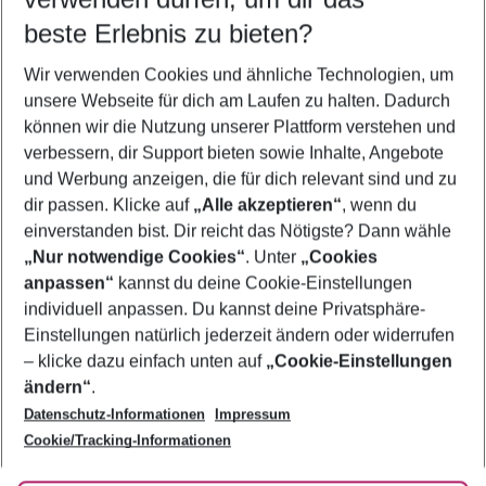
09.08.26
–
07.08.27
5-8 Nächte
beste Erlebnis zu bieten?
Wer wird verreisen
Wir verwenden Cookies und ähnliche Technologien, um
2 Erwachsene
Keine Kinder
unsere Webseite für dich am Laufen zu halten. Dadurch
können wir die Nutzung unserer Plattform verstehen und
Mehr Filter anzeigen
verbessern, dir Support bieten sowie Inhalte, Angebote
und Werbung anzeigen, die für dich relevant sind und zu
dir passen. Klicke auf
„Alle akzeptieren“
, wenn du
einverstanden bist. Dir reicht das Nötigste? Dann wähle
„Nur notwendige Cookies“
. Unter
„Cookies
anpassen“
kannst du deine Cookie-Einstellungen
Footer
Footer navigation
individuell anpassen. Du kannst deine Privatsphäre-
Über uns
Einstellungen natürlich jederzeit ändern oder widerrufen
AGB
– klicke dazu einfach unten auf
„Cookie-Einstellungen
Service & Hilfe
Bestpreisgarantie
ändern“
.
Datenschutz-Informationen
Impressum
Agenturbetreuung
Cookie-Einstellungen ändern
Folge uns
Barrierefreies Reisen
Cookie/Tracking-Informationen
Cookie-Richtlinie
Check-in
Datenschutz