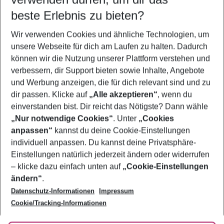
09.08.26
–
07.08.27
5-8 Nächte
beste Erlebnis zu bieten?
Wer wird verreisen
Wir verwenden Cookies und ähnliche Technologien, um
2 Erwachsene
Keine Kinder
unsere Webseite für dich am Laufen zu halten. Dadurch
können wir die Nutzung unserer Plattform verstehen und
Mehr Filter anzeigen
verbessern, dir Support bieten sowie Inhalte, Angebote
und Werbung anzeigen, die für dich relevant sind und zu
dir passen. Klicke auf
„Alle akzeptieren“
, wenn du
einverstanden bist. Dir reicht das Nötigste? Dann wähle
„Nur notwendige Cookies“
. Unter
„Cookies
anpassen“
kannst du deine Cookie-Einstellungen
Footer
Footer navigation
individuell anpassen. Du kannst deine Privatsphäre-
Über uns
Einstellungen natürlich jederzeit ändern oder widerrufen
AGB
– klicke dazu einfach unten auf
„Cookie-Einstellungen
Service & Hilfe
Bestpreisgarantie
ändern“
.
Datenschutz-Informationen
Impressum
Agenturbetreuung
Cookie-Einstellungen ändern
Folge uns
Barrierefreies Reisen
Cookie/Tracking-Informationen
Cookie-Richtlinie
Check-in
Datenschutz