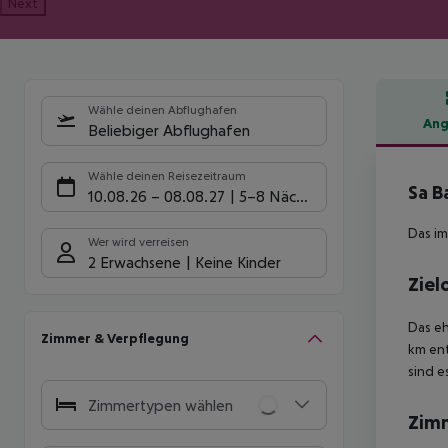
Next
Wähle deinen Abflughafen
Ang
Beliebiger Abflughafen
Hote
Wähle deinen Reisezeitraum
Sa B
10.08.26
–
08.08.27
5-8 Nächte
Das im
Wer wird verreisen
2 Erwachsene
Keine Kinder
Ziel
Das eh
Zimmer & Verpflegung
km ent
sind e
Zimmertypen wählen
Zim