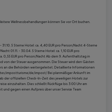
Weitere Wellnessbehandlungen können Sie vor Ort buchen.
 - 31.10. 5 Sterne Hotel: ca. 4,40 EUR pro Person/Nacht 4-Sterne
acht 01.11. - 30.04. 5 Sterne Hotel: ca. 1,10 EUR pro
ca. 0,55 EUR pro Person/Nacht Ab dem 9. Aufenthaltstag in
sind von der Steuer ausgenommen. Die Steuer wird den Gästen
s an die Behörden weitergeleitet. Detaillierte Informationen
sites/impostturisme/de/impost/ Bei planmäßiger Ankunft im
 der offiziellen Check-In-Zeit des jeweiligen Hotels zur
ise einzuhalten. Dies schließt Rückflüge bis 3:00 Uhr am
t und gegen einen Aufpreis über unser Service Team