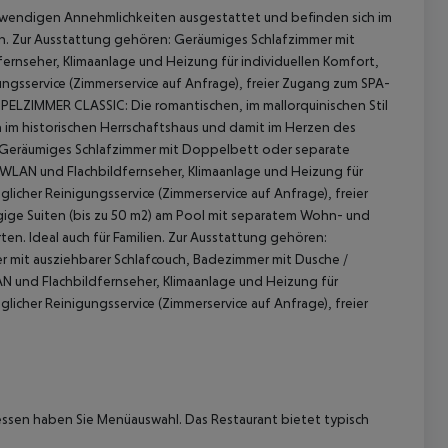
ndigen Annehmlichkeiten ausgestattet und befinden sich im
n. Zur Ausstattung gehören: Geräumiges Schlafzimmer mit
nseher, Klimaanlage und Heizung für individuellen Komfort,
ngsservice (Zimmerservice auf Anfrage), freier Zugang zum SPA-
LZIMMER CLASSIC: Die romantischen, im mallorquinischen Stil
h im historischen Herrschaftshaus und damit im Herzen des
: Geräumiges Schlafzimmer mit Doppelbett oder separate
WLAN und Flachbildfernseher, Klimaanlage und Heizung für
icher Reinigungsservice (Zimmerservice auf Anfrage), freier
 akzeptieren
ige Suiten (bis zu 50 m2) am Pool mit separatem Wohn- und
n. Ideal auch für Familien. Zur Ausstattung gehören:
mit ausziehbarer Schlafcouch, Badezimmer mit Dusche /
 und Flachbildfernseher, Klimaanlage und Heizung für
icher Reinigungsservice (Zimmerservice auf Anfrage), freier
essen haben Sie Menüauswahl.
Das Restaurant bietet typisch