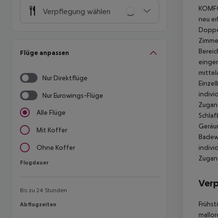
KOMFO
Verpflegung wählen
neu er
Doppel
Zimmer
Bereic
Flüge anpassen
einger
mittel
Nur Direktflüge
Einzel
indivi
Nur Eurowings-Flüge
Zugang
Alle Flüge
Schlaf
Geräum
Mit Koffer
Badewa
indivi
Ohne Koffer
Zugang
Flugdauer
Flugdauer
Ver
Bis zu 24 Stunden
Frühst
Abflugzeiten
Abflugzeiten
mallor