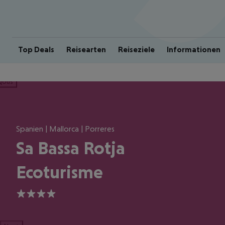
Top Deals
Reisearten
Reiseziele
Informationen
ious
Spanien | Mallorca | Porreres
Sa Bassa Rotja
Ecoturisme
4