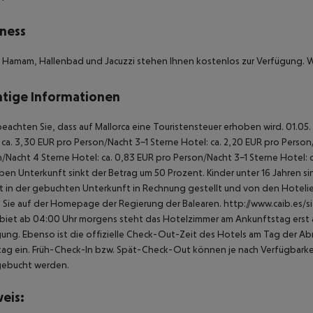
ness
 Hamam, Hallenbad und Jacuzzi stehen Ihnen kostenlos zur Verfügung. 
tige Informationen
beachten Sie, dass auf Mallorca eine Touristensteuer erhoben wird. 01.05.
 ca. 3,30 EUR pro Person/Nacht 3-1 Sterne Hotel: ca. 2,20 EUR pro Person/N
/Nacht 4 Sterne Hotel: ca. 0,83 EUR pro Person/Nacht 3-1 Sterne Hotel: 
ben Unterkunft sinkt der Betrag um 50 Prozent. Kinder unter 16 Jahren 
t in der gebuchten Unterkunft in Rechnung gestellt und von den Hotelier
 Sie auf der Homepage der Regierung der Balearen. http://www.caib.es/
biet ab 04:00 Uhr morgens steht das Hotelzimmer am Ankunftstag erst ab
ung. Ebenso ist die offizielle Check-Out-Zeit des Hotels am Tag der Abre
ag ein. Früh-Check-In bzw. Spät-Check-Out können je nach Verfügbarkei
gebucht werden.
eis: