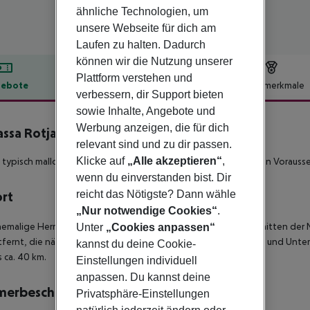
ähnliche Technologien, um
unsere Webseite für dich am
Laufen zu halten. Dadurch
können wir die Nutzung unserer
Plattform verstehen und
ebote
Hotelbeschreibung
Hotelmerkmale
verbessern, dir Support bieten
lbeschreibung
sowie Inhalte, Angebote und
Werbung anzeigen, die für dich
assa Rotja Ecoturisme
relevant sind und zu dir passen.
4
Klicke auf
„Alle akzeptieren“
,
 typisch mallorquinischen Stil erhaltene Hotel bietet die besten Voraus
wenn du einverstanden bist. Dir
reicht das Nötigste? Dann wähle
ort
„Nur notwendige Cookies“
.
emalige Herrenhaus aus dem 13. Jahrhundert befindet sich inmitten der Nat
Unter
„Cookies anpassen“
fernt, die nächste Stadt Porreres mit verschiedenen Einkaufs- und Unter
kannst du deine Cookie-
s ca. 40 km.
Einstellungen individuell
anpassen. Du kannst deine
merbeschreibung
Privatsphäre-Einstellungen