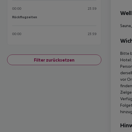
00:00
23:59
Well
Rückflugzeiten
Rückflugzeiten
Sauna,
00:00
23:59
Wich
Bitte 
Filter zurücksetzen
Hotel:
Person
dersel
vor Or
finden
Zielge
Verfüg
Folget
hinzu
Hinw