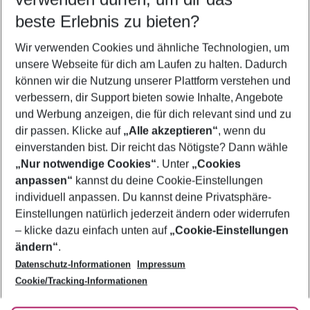
11.08.26
–
09.08.27
5-8 Nächte
beste Erlebnis zu bieten?
Wer wird verreisen
Wir verwenden Cookies und ähnliche Technologien, um
2 Erwachsene
Keine Kinder
unsere Webseite für dich am Laufen zu halten. Dadurch
können wir die Nutzung unserer Plattform verstehen und
Mehr Filter anzeigen
verbessern, dir Support bieten sowie Inhalte, Angebote
und Werbung anzeigen, die für dich relevant sind und zu
dir passen. Klicke auf
„Alle akzeptieren“
, wenn du
einverstanden bist. Dir reicht das Nötigste? Dann wähle
„Nur notwendige Cookies“
. Unter
„Cookies
anpassen“
kannst du deine Cookie-Einstellungen
Footer
Footer navigation
individuell anpassen. Du kannst deine Privatsphäre-
Über uns
Einstellungen natürlich jederzeit ändern oder widerrufen
AGB
– klicke dazu einfach unten auf
„Cookie-Einstellungen
Service & Hilfe
Bestpreisgarantie
ändern“
.
Datenschutz-Informationen
Impressum
Agenturbetreuung
Cookie-Einstellungen ändern
Folge uns
Barrierefreies Reisen
Cookie/Tracking-Informationen
Cookie-Richtlinie
Check-in
Datenschutz