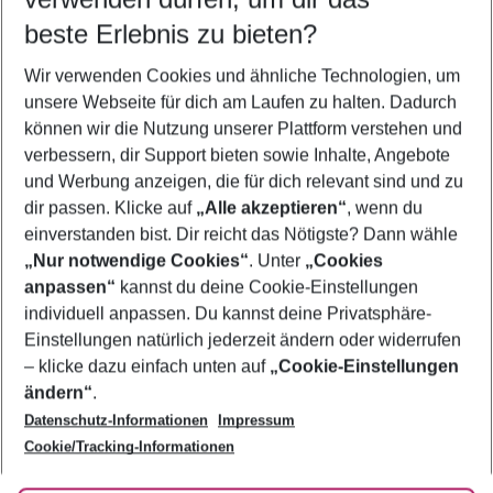
08.08.26
–
06.08.27
5-8 Nächte
beste Erlebnis zu bieten?
Wer wird verreisen
Wir verwenden Cookies und ähnliche Technologien, um
2 Erwachsene
Keine Kinder
unsere Webseite für dich am Laufen zu halten. Dadurch
können wir die Nutzung unserer Plattform verstehen und
Mehr Filter anzeigen
verbessern, dir Support bieten sowie Inhalte, Angebote
und Werbung anzeigen, die für dich relevant sind und zu
dir passen. Klicke auf
„Alle akzeptieren“
, wenn du
einverstanden bist. Dir reicht das Nötigste? Dann wähle
„Nur notwendige Cookies“
. Unter
„Cookies
anpassen“
kannst du deine Cookie-Einstellungen
Footer
Footer navigation
individuell anpassen. Du kannst deine Privatsphäre-
Über uns
Einstellungen natürlich jederzeit ändern oder widerrufen
AGB
– klicke dazu einfach unten auf
„Cookie-Einstellungen
Service & Hilfe
Bestpreisgarantie
ändern“
.
Datenschutz-Informationen
Impressum
Agenturbetreuung
Cookie-Einstellungen ändern
Folge uns
Barrierefreies Reisen
Cookie/Tracking-Informationen
Cookie-Richtlinie
Check-in
Datenschutz