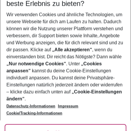
beste Erlebnis zu bieten?
Wer wird verreisen
Wir verwenden Cookies und ähnliche Technologien, um
2 Erwachsene
Keine Kinder
unsere Webseite für dich am Laufen zu halten. Dadurch
können wir die Nutzung unserer Plattform verstehen und
Mehr Filter anzeigen
verbessern, dir Support bieten sowie Inhalte, Angebote
und Werbung anzeigen, die für dich relevant sind und zu
dir passen. Klicke auf
„Alle akzeptieren“
, wenn du
einverstanden bist. Dir reicht das Nötigste? Dann wähle
„Nur notwendige Cookies“
. Unter
„Cookies
anpassen“
kannst du deine Cookie-Einstellungen
Footer
Footer navigation
individuell anpassen. Du kannst deine Privatsphäre-
Über uns
Einstellungen natürlich jederzeit ändern oder widerrufen
AGB
– klicke dazu einfach unten auf
„Cookie-Einstellungen
Service & Hilfe
Bestpreisgarantie
ändern“
.
Datenschutz-Informationen
Impressum
Agenturbetreuung
Cookie-Einstellungen ändern
Folge uns
Barrierefreies Reisen
Cookie/Tracking-Informationen
Cookie-Richtlinie
Check-in
Datenschutz
FAQ
Fakten