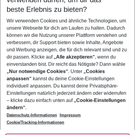
08.08.26
–
06.08.27
5-8 Nächte
beste Erlebnis zu bieten?
Wer wird verreisen
Wir verwenden Cookies und ähnliche Technologien, um
2 Erwachsene
Keine Kinder
unsere Webseite für dich am Laufen zu halten. Dadurch
können wir die Nutzung unserer Plattform verstehen und
Mehr Filter anzeigen
verbessern, dir Support bieten sowie Inhalte, Angebote
und Werbung anzeigen, die für dich relevant sind und zu
dir passen. Klicke auf
„Alle akzeptieren“
, wenn du
einverstanden bist. Dir reicht das Nötigste? Dann wähle
„Nur notwendige Cookies“
. Unter
„Cookies
anpassen“
kannst du deine Cookie-Einstellungen
Footer
Footer navigation
individuell anpassen. Du kannst deine Privatsphäre-
Über uns
Einstellungen natürlich jederzeit ändern oder widerrufen
AGB
– klicke dazu einfach unten auf
„Cookie-Einstellungen
Service & Hilfe
Bestpreisgarantie
ändern“
.
Datenschutz-Informationen
Impressum
Agenturbetreuung
Cookie-Einstellungen ändern
Folge uns
Barrierefreies Reisen
Cookie/Tracking-Informationen
Cookie-Richtlinie
Check-in
Datenschutz