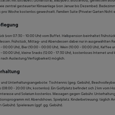
pflegung
ück (von 07:30 - 10:00 Uhr) vom Buffet. Halbpension beinhaltet Frühstück
ssen. Frühstück, Mittag- und Abendessen dabei nur in ausgewählten Res
 - 00:00 Uhr), Bier (10:00 - 00:00 Uhr), Wein (10:00 - 00:00 Uhr), Kaffee
 - 00:00 Uhr), kleine Snacks (12:00 - 17:30 Uhr), kostenloses Internet un
e nach Auslastung/Verfügbarkeit) möglich.
rhaltung
 und Unterhaltungsangebote: Tischtennis (geg. Gebühr), Beachvolleyball,
s (08:00 - 20:00 Uhr, kostenlos). Ein Golfplatz befindet sich 2 km vom Ho
terasse und Solarium kostenlos. Massagen gegen Gebühr. Unterhaltung
ionsprogramm mit Abendshows. Spielplatz. Kinderbetreuung: täglich Anim
 Gebühr). Spieleraum (ggf. gg. Gebühr).