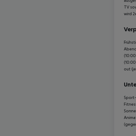
Ver
Frühst
Abende
(10:00
(10:00
out (j
Unte
Sport-
Fitnes
Sonnen
Animat
(gegen