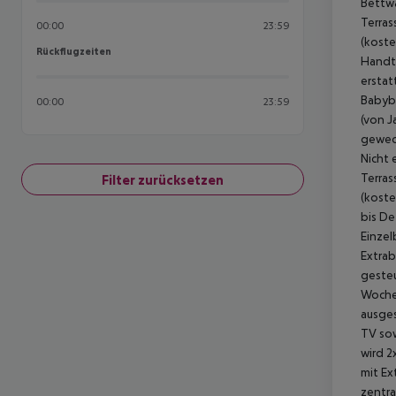
00:00
23:59
Rückflugzeiten
Rückflugzeiten
00:00
23:59
Filter zurücksetzen