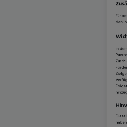
Zusä
Für be
den lo
Wich
In der
Puerto
Zuschl
Förder
Zielge
Verfüg
Folget
hinzu
Hinw
Diese 
haben,