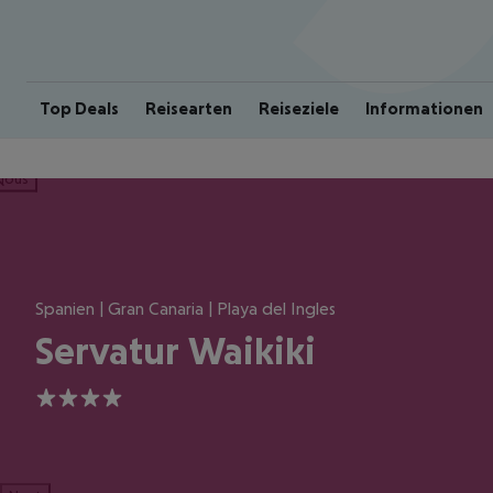
Top Deals
Reisearten
Reiseziele
Informationen
ious
Spanien | Gran Canaria | Playa del Ingles
Servatur Waikiki
4