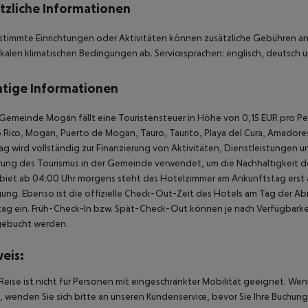
tzliche Informationen
stimmte Einrichtungen oder Aktivitäten können zusätzliche Gebühren anf
kalen klimatischen Bedingungen ab. Servicesprachen: englisch, deutsch u
tige Informationen
 Gemeinde Mogán fällt eine Touristensteuer in Höhe von 0,15 EUR pro Pe
 Rico, Mogan, Puerto de Mogan, Tauro, Taurito, Playa del Cura, Amadores)
ag wird vollständig zur Finanzierung von Aktivitäten, Dienstleistungen un
ung des Tourismus in der Gemeinde verwendet, um die Nachhaltigkeit des
biet ab 04:00 Uhr morgens steht das Hotelzimmer am Ankunftstag erst ab
ung. Ebenso ist die offizielle Check-Out-Zeit des Hotels am Tag der Abre
ag ein. Früh-Check-In bzw. Spät-Check-Out können je nach Verfügbarkei
gebucht werden.
eis:
Reise ist nicht für Personen mit eingeschränkter Mobilität geeignet. We
 wenden Sie sich bitte an unseren Kundenservice, bevor Sie Ihre Buchung