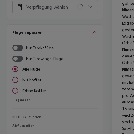
Verpflegung wählen
Flüge anpassen
Nur Direktflüge
Nur Eurowings-Flüge
Alle Flüge
Mit Koffer
Ohne Koffer
Flugdauer
Flugdauer
Bis zu 24 Stunden
Abflugzeiten
Abflugzeiten