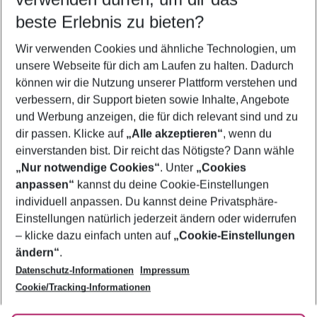
09.08.26
–
07.08.27
5-8 Nächte
beste Erlebnis zu bieten?
Wer wird verreisen
Wir verwenden Cookies und ähnliche Technologien, um
2 Erwachsene
Keine Kinder
unsere Webseite für dich am Laufen zu halten. Dadurch
können wir die Nutzung unserer Plattform verstehen und
Mehr Filter anzeigen
verbessern, dir Support bieten sowie Inhalte, Angebote
und Werbung anzeigen, die für dich relevant sind und zu
dir passen. Klicke auf
„Alle akzeptieren“
, wenn du
einverstanden bist. Dir reicht das Nötigste? Dann wähle
„Nur notwendige Cookies“
. Unter
„Cookies
anpassen“
kannst du deine Cookie-Einstellungen
Footer
Footer navigation
individuell anpassen. Du kannst deine Privatsphäre-
Über uns
Einstellungen natürlich jederzeit ändern oder widerrufen
AGB
– klicke dazu einfach unten auf
„Cookie-Einstellungen
Service & Hilfe
Bestpreisgarantie
ändern“
.
Datenschutz-Informationen
Impressum
Agenturbetreuung
Cookie-Einstellungen ändern
Folge uns
Barrierefreies Reisen
Cookie/Tracking-Informationen
Cookie-Richtlinie
Check-in
Datenschutz