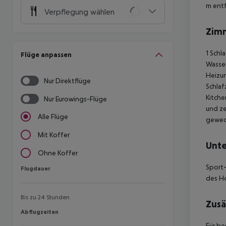
m entf
Verpflegung wählen
Zim
1 Schl
Flüge anpassen
Wasser
Heizun
Nur Direktflüge
Schlaf
Kitche
Nur Eurowings-Flüge
und ze
Alle Flüge
gewech
Mit Koffer
Unte
Ohne Koffer
Sport-
Flugdauer
Flugdauer
des Ho
Bis zu 24 Stunden
Zusä
Abflugzeiten
Abflugzeiten
Für be