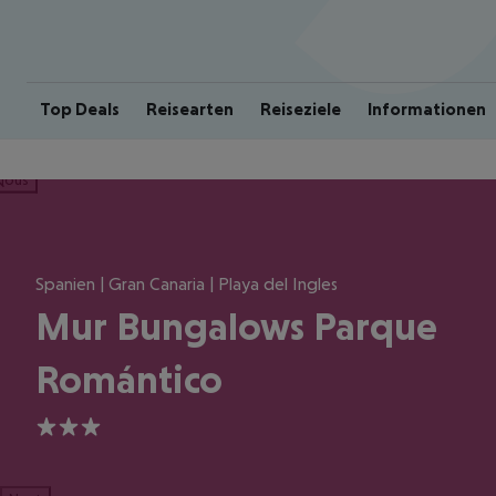
Top Deals
Reisearten
Reiseziele
Informationen
ious
Spanien | Gran Canaria | Playa del Ingles
Mur Bungalows Parque
Romántico
3