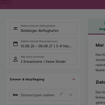
Next
Wähle deinen Abflughafen
Ang
Beliebiger Abflughafen
Hote
Wähle deinen Reisezeitraum
Mur 
10.08.26
–
08.08.27
5-8 Nächte
Das Ho
Wer wird verreisen
Sandst
2 Erwachsene
Keine Kinder
nächst
Mobili
Zimmer & Verpflegung
Ziel
Das Ho
Zimmertypen wählen
Einkau
gelang