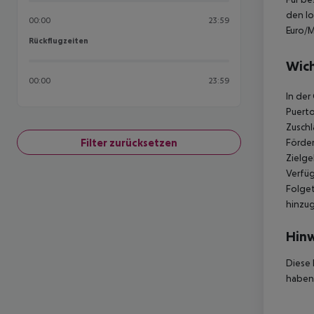
den lo
00:00
23:59
Euro/M
Rückflugzeiten
Rückflugzeiten
Wich
00:00
23:59
In der
Puerto
Zuschl
Filter zurücksetzen
Förder
Zielge
Verfüg
Folget
hinzu
Hinw
Diese 
haben,