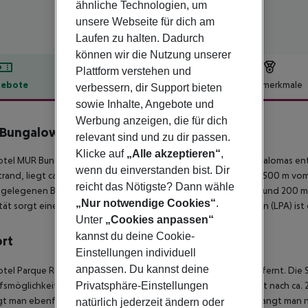
ähnliche Technologien, um
unsere Webseite für dich am
Laufen zu halten. Dadurch
können wir die Nutzung unserer
Plattform verstehen und
ebote
Hotelbeschreibung
Hotelmerkmale
verbessern, dir Support bieten
sowie Inhalte, Angebote und
lbeschreibung
Werbung anzeigen, die für dich
Bungalows Parque Romántico
relevant sind und zu dir passen.
3
Klicke auf
„Alle akzeptieren“
,
tel MUR Bungalows Parque Romantico liegt ca. 2 km von Maspalomas entfe
wenn du einverstanden bist. Dir
rand, liegt ca. 1 km entfernt. Einkaufsmöglichkeiten liegen ca. 500 m vom
reicht das Nötigste? Dann wähle
gelegenen Bars und Restaurants erreichen Sie ebenfalls nach rund 200 m
„Nur notwendige Cookies“
.
tät sorgt eine Bushaltestelle (ca. 100 m entfernt). Der Flughafen (LPA) ist
Unter
„Cookies anpassen“
kannst du deine Cookie-
ort
Einstellungen individuell
anpassen. Du kannst deine
tel Parque Romantico Bung liegt ca. 1 km vom Sandstrand entfernt. Die St
Privatsphäre-Einstellungen
fsmöglichkeiten liegen ca. 500 m vom Hotel, ein Supermarkt ist nach ca.
t man ebenfalls nach rund 200 m. Zur nächsten Diskothek gelangt man nac
natürlich jederzeit ändern oder