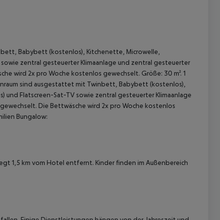
ett, Babybett (kostenlos), Kitchenette, Microwelle,
 sowie zentral gesteuerter Klimaanlage und zentral gesteuerter
he wird 2x pro Woche kostenlos gewechselt. Größe: 30 m². 1
nraum sind ausgestattet mit Twinbett, Babybett (kostenlos),
os) und Flatscreen-Sat-TV sowie zentral gesteuerter Klimaanlage
 akzeptieren
 gewechselt. Die Bettwäsche wird 2x pro Woche kostenlos
milien Bungalow:
iegt 1,5 km vom Hotel entfernt. Kinder finden im Außenbereich
allen. Einige Dienstleistungen hängen von der Jahreszeit und