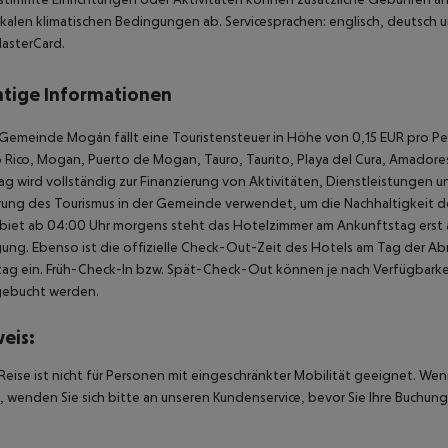
kalen klimatischen Bedingungen ab. Servicesprachen: englisch, deutsch u
asterCard.
tige Informationen
 Gemeinde Mogán fällt eine Touristensteuer in Höhe von 0,15 EUR pro Pe
 Rico, Mogan, Puerto de Mogan, Tauro, Taurito, Playa del Cura, Amadores)
ag wird vollständig zur Finanzierung von Aktivitäten, Dienstleistungen un
ung des Tourismus in der Gemeinde verwendet, um die Nachhaltigkeit des
biet ab 04:00 Uhr morgens steht das Hotelzimmer am Ankunftstag erst ab
ung. Ebenso ist die offizielle Check-Out-Zeit des Hotels am Tag der Abre
ag ein. Früh-Check-In bzw. Spät-Check-Out können je nach Verfügbarkei
gebucht werden.
eis:
Reise ist nicht für Personen mit eingeschränkter Mobilität geeignet. We
 wenden Sie sich bitte an unseren Kundenservice, bevor Sie Ihre Buchung