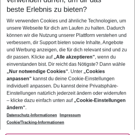
10.08.26
–
08.08.27
5-8 Nächte
beste Erlebnis zu bieten?
Wer wird verreisen
Wir verwenden Cookies und ähnliche Technologien, um
2 Erwachsene
Keine Kinder
unsere Webseite für dich am Laufen zu halten. Dadurch
können wir die Nutzung unserer Plattform verstehen und
Mehr Filter anzeigen
verbessern, dir Support bieten sowie Inhalte, Angebote
und Werbung anzeigen, die für dich relevant sind und zu
dir passen. Klicke auf
„Alle akzeptieren“
, wenn du
einverstanden bist. Dir reicht das Nötigste? Dann wähle
„Nur notwendige Cookies“
. Unter
„Cookies
anpassen“
kannst du deine Cookie-Einstellungen
Footer
Footer navigation
individuell anpassen. Du kannst deine Privatsphäre-
Über uns
Einstellungen natürlich jederzeit ändern oder widerrufen
AGB
– klicke dazu einfach unten auf
„Cookie-Einstellungen
Service & Hilfe
Bestpreisgarantie
ändern“
.
Datenschutz-Informationen
Impressum
Agenturbetreuung
Cookie-Einstellungen ändern
Folge uns
Barrierefreies Reisen
Cookie/Tracking-Informationen
Cookie-Richtlinie
Check-in
Datenschutz