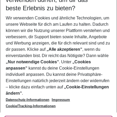
08.08.26
–
06.08.27
5-8 Nächte
beste Erlebnis zu bieten?
Wer wird verreisen
Wir verwenden Cookies und ähnliche Technologien, um
2 Erwachsene
Keine Kinder
unsere Webseite für dich am Laufen zu halten. Dadurch
können wir die Nutzung unserer Plattform verstehen und
Mehr Filter anzeigen
verbessern, dir Support bieten sowie Inhalte, Angebote
und Werbung anzeigen, die für dich relevant sind und zu
dir passen. Klicke auf
„Alle akzeptieren“
, wenn du
einverstanden bist. Dir reicht das Nötigste? Dann wähle
„Nur notwendige Cookies“
. Unter
„Cookies
anpassen“
kannst du deine Cookie-Einstellungen
Footer
Footer navigation
individuell anpassen. Du kannst deine Privatsphäre-
Über uns
Einstellungen natürlich jederzeit ändern oder widerrufen
AGB
– klicke dazu einfach unten auf
„Cookie-Einstellungen
Service & Hilfe
Bestpreisgarantie
ändern“
.
Datenschutz-Informationen
Impressum
Agenturbetreuung
Cookie-Einstellungen ändern
Folge uns
Barrierefreies Reisen
Cookie/Tracking-Informationen
Cookie-Richtlinie
Check-in
Datenschutz