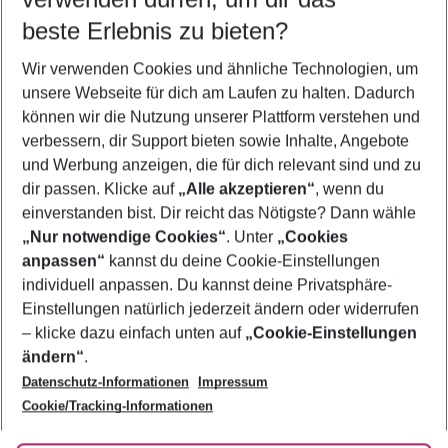
12.08.26
–
10.08.27
5-8 Nächte
beste Erlebnis zu bieten?
Wer wird verreisen
Wir verwenden Cookies und ähnliche Technologien, um
2 Erwachsene
Keine Kinder
unsere Webseite für dich am Laufen zu halten. Dadurch
können wir die Nutzung unserer Plattform verstehen und
Mehr Filter anzeigen
verbessern, dir Support bieten sowie Inhalte, Angebote
und Werbung anzeigen, die für dich relevant sind und zu
dir passen. Klicke auf
„Alle akzeptieren“
, wenn du
einverstanden bist. Dir reicht das Nötigste? Dann wähle
„Nur notwendige Cookies“
. Unter
„Cookies
anpassen“
kannst du deine Cookie-Einstellungen
Footer
Footer navigation
individuell anpassen. Du kannst deine Privatsphäre-
Über uns
Einstellungen natürlich jederzeit ändern oder widerrufen
AGB
– klicke dazu einfach unten auf
„Cookie-Einstellungen
Service & Hilfe
Bestpreisgarantie
ändern“
.
Datenschutz-Informationen
Impressum
Agenturbetreuung
Cookie-Einstellungen ändern
Folge uns
Barrierefreies Reisen
Cookie/Tracking-Informationen
Cookie-Richtlinie
Check-in
Datenschutz