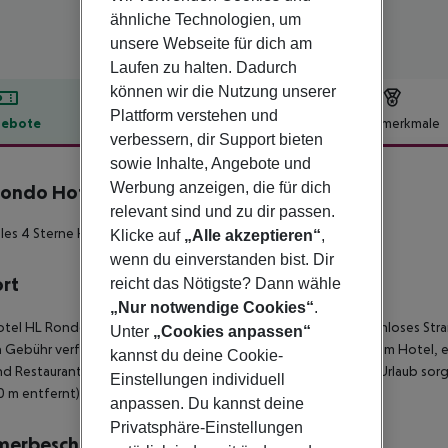
ähnliche Technologien, um
unsere Webseite für dich am
Laufen zu halten. Dadurch
können wir die Nutzung unserer
Plattform verstehen und
ebote
Hotelbeschreibung
Hotelmerkmale
verbessern, dir Support bieten
lbeschreibung
sowie Inhalte, Angebote und
Werbung anzeigen, die für dich
Rondo Hotel
4
relevant sind und zu dir passen.
les 4 Sterne Hotel in Playa del Ingles!
Klicke auf
„Alle akzeptieren“
,
wenn du einverstanden bist. Dir
ort
reicht das Nötigste? Dann wähle
„Nur notwendige Cookies“
.
tel HL Rondo befindet sich ca. 1,5 km vom Sandstrand (kostenloses Str
Unter
„Cookies anpassen“
Gebühr verfügbar. Einkaufsmöglichkeiten liegen ca. 800 m vom Hotel, ein
kannst du deine Cookie-
nd Restaurants gelangt man nach rund 200 m. Für Mobilität im Urlaub so
Einstellungen individuell
00 m entfernt). Der Flughafen (LPA) ist ca. 30 km entfernt.
anpassen. Du kannst deine
Privatsphäre-Einstellungen
merbeschreibung