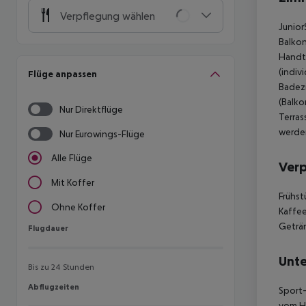
Verpflegung wählen
Junior
Balkon
Handt
(indiv
Flüge anpassen
Badez
(Balko
Nur Direktflüge
Terras
werde
Nur Eurowings-Flüge
Alle Flüge
Ver
Mit Koffer
Frühst
Ohne Koffer
Kaffee
Geträn
Flugdauer
Flugdauer
Unte
Bis zu 24 Stunden
Abflugzeiten
Abflugzeiten
Sport-
vom Ho