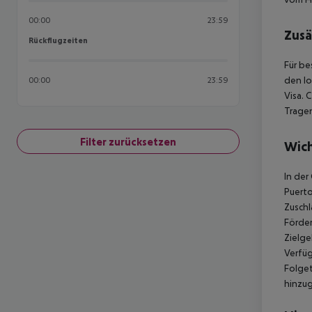
00:00
23:59
Zusä
Rückflugzeiten
Rückflugzeiten
Für be
den lo
00:00
23:59
Visa.
C
Tragen
Filter zurücksetzen
Wich
In der
Puerto
Zuschl
Förder
Zielge
Verfüg
Folget
hinzu