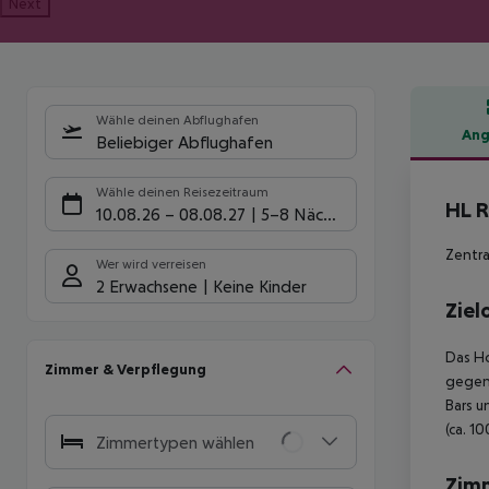
Next
Wähle deinen Abflughafen
Ang
Beliebiger Abflughafen
Hote
Wähle deinen Reisezeitraum
HL 
10.08.26
–
08.08.27
5-8 Nächte
Zentra
Wer wird verreisen
2 Erwachsene
Keine Kinder
Ziel
Das Ho
Zimmer & Verpflegung
gegen 
Bars u
(ca. 1
Zimmertypen wählen
Zim