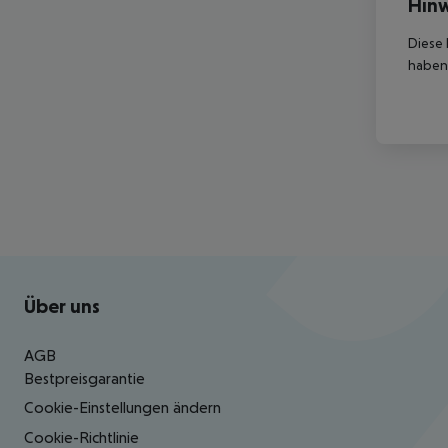
Hinw
Diese 
haben,
Footer
Footer navigation
Über uns
AGB
Bestpreisgarantie
Cookie-Einstellungen ändern
Cookie-Richtlinie