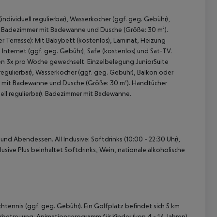
ndividuell regulierbar), Wasserkocher (ggf. geg. Gebühr),
TV. Badezimmer mit Badewanne und Dusche (Größe: 30 m²).
r Terrasse):
Mit Babybett (kostenlos), Laminat, Heizung
, Internet (ggf. geg. Gebühr), Safe (kostenlos) und Sat-TV.
en 3x pro Woche gewechselt.
Einzelbelegung JuniorSuite
regulierbar), Wasserkocher (ggf. geg. Gebühr), Balkon oder
er mit Badewanne und Dusche (Größe: 30 m²). Handtücher
ell regulierbar). Badezimmer mit Badewanne.
 akzeptieren
nd Abendessen. All Inclusive: Softdrinks (10:00 - 22:30 Uhr),
clusive Plus beinhaltet Softdrinks, Wein, nationale alkoholische
htennis (ggf. geg. Gebühr). Ein Golfplatz befindet sich 5 km
rbetreuung: Animationsprogramm für Kinder (von 4 - 14 Jahren).