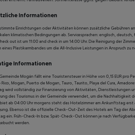
tzliche Informationen
stimmte Einrichtungen oder Aktivitäten können zusätzliche Gebühren anf
kalen klimatischen Bedingungen ab. Servicesprachen: englisch, deutsch, 
heck out ist um 11:00 and check in um 14:00 Uhr.
Die Reinigung der Zimmer
 eines Plastikarmbandes um die All-Inclusive Leistungen in Anspruch zu 
tige Informationen
 Gemeinde Mogán fällt eine Touristensteuer in Höhe von 0,15 EUR pro Pe
 Rico, Mogan, Puerto de Mogan, Tauro, Taurito, Playa del Cura, Amadores)
ag wird vollständig zur Finanzierung von Aktivitäten, Dienstleistungen un
ung des Tourismus in der Gemeinde verwendet, um die Nachhaltigkeit des
biet ab 04:00 Uhr morgens steht das Hotelzimmer am Ankunftstag erst ab
ung. Ebenso ist die offizielle Check-Out-Zeit des Hotels am Tag der Abre
ag ein. Früh-Check-In bzw. Spät-Check-Out können je nach Verfügbarkei
gebucht werden.