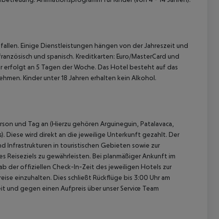
allen. Einige Dienstleistungen hängen von der Jahreszeit und
französisch und spanisch. Kreditkarten: Euro/MasterCard und
 erfolgt an 5 Tagen der Woche. Das Hotel besteht auf das
nehmen.
Kinder unter 18 Jahren erhalten kein Alkohol.
rson und Tag an (Hierzu gehören Arguineguin, Patalavaca,
. Diese wird direkt an die jeweilige Unterkunft gezahlt. Der
d Infrastrukturen in touristischen Gebieten sowie zur
 Reiseziels zu gewährleisten. Bei planmäßiger Ankunft im
 der offiziellen Check-In-Zeit des jeweiligen Hotels zur
ise einzuhalten. Dies schließt Rückflüge bis 3:00 Uhr am
t und gegen einen Aufpreis über unser Service Team