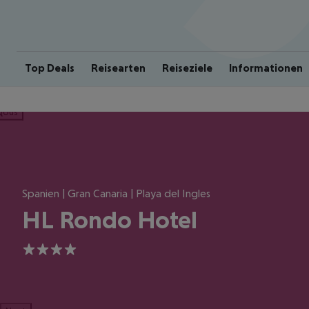
Top Deals
Reisearten
Reiseziele
Informationen
ious
Spanien | Gran Canaria | Playa del Ingles
HL Rondo Hotel
4