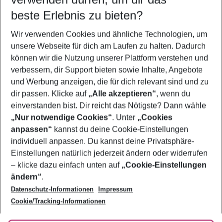
12.08.26
–
10.08.27
5-8 Nächte
beste Erlebnis zu bieten?
Wer wird verreisen
Wir verwenden Cookies und ähnliche Technologien, um
2 Erwachsene
Keine Kinder
unsere Webseite für dich am Laufen zu halten. Dadurch
können wir die Nutzung unserer Plattform verstehen und
Mehr Filter anzeigen
verbessern, dir Support bieten sowie Inhalte, Angebote
und Werbung anzeigen, die für dich relevant sind und zu
dir passen. Klicke auf
„Alle akzeptieren“
, wenn du
einverstanden bist. Dir reicht das Nötigste? Dann wähle
„Nur notwendige Cookies“
. Unter
„Cookies
anpassen“
kannst du deine Cookie-Einstellungen
Footer
Footer navigation
individuell anpassen. Du kannst deine Privatsphäre-
Über uns
Einstellungen natürlich jederzeit ändern oder widerrufen
AGB
– klicke dazu einfach unten auf
„Cookie-Einstellungen
Service & Hilfe
Bestpreisgarantie
ändern“
.
Datenschutz-Informationen
Impressum
Agenturbetreuung
Cookie-Einstellungen ändern
Folge uns
Barrierefreies Reisen
Cookie/Tracking-Informationen
Cookie-Richtlinie
Check-in
Datenschutz