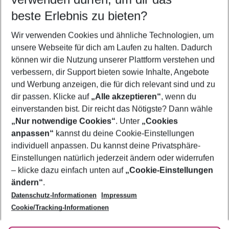
09.08.26
–
07.08.27
5-8 Nächte
beste Erlebnis zu bieten?
Wer wird verreisen
Wir verwenden Cookies und ähnliche Technologien, um
2 Erwachsene
Keine Kinder
unsere Webseite für dich am Laufen zu halten. Dadurch
können wir die Nutzung unserer Plattform verstehen und
Mehr Filter anzeigen
verbessern, dir Support bieten sowie Inhalte, Angebote
und Werbung anzeigen, die für dich relevant sind und zu
dir passen. Klicke auf
„Alle akzeptieren“
, wenn du
einverstanden bist. Dir reicht das Nötigste? Dann wähle
„Nur notwendige Cookies“
. Unter
„Cookies
anpassen“
kannst du deine Cookie-Einstellungen
Footer
Footer navigation
individuell anpassen. Du kannst deine Privatsphäre-
Über uns
Einstellungen natürlich jederzeit ändern oder widerrufen
AGB
– klicke dazu einfach unten auf
„Cookie-Einstellungen
Service & Hilfe
Bestpreisgarantie
ändern“
.
Datenschutz-Informationen
Impressum
Agenturbetreuung
Cookie-Einstellungen ändern
Folge uns
Barrierefreies Reisen
Cookie/Tracking-Informationen
Cookie-Richtlinie
Check-in
Datenschutz