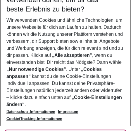
11.08.26
–
09.08.27
5-8 Nächte
beste Erlebnis zu bieten?
Wer wird verreisen
Wir verwenden Cookies und ähnliche Technologien, um
2 Erwachsene
Keine Kinder
unsere Webseite für dich am Laufen zu halten. Dadurch
können wir die Nutzung unserer Plattform verstehen und
Mehr Filter anzeigen
verbessern, dir Support bieten sowie Inhalte, Angebote
und Werbung anzeigen, die für dich relevant sind und zu
dir passen. Klicke auf
„Alle akzeptieren“
, wenn du
einverstanden bist. Dir reicht das Nötigste? Dann wähle
„Nur notwendige Cookies“
. Unter
„Cookies
anpassen“
kannst du deine Cookie-Einstellungen
Footer
Footer navigation
individuell anpassen. Du kannst deine Privatsphäre-
Über uns
Einstellungen natürlich jederzeit ändern oder widerrufen
AGB
– klicke dazu einfach unten auf
„Cookie-Einstellungen
Service & Hilfe
Bestpreisgarantie
ändern“
.
Datenschutz-Informationen
Impressum
Agenturbetreuung
Cookie-Einstellungen ändern
Folge uns
Barrierefreies Reisen
Cookie/Tracking-Informationen
Cookie-Richtlinie
Check-in
Datenschutz