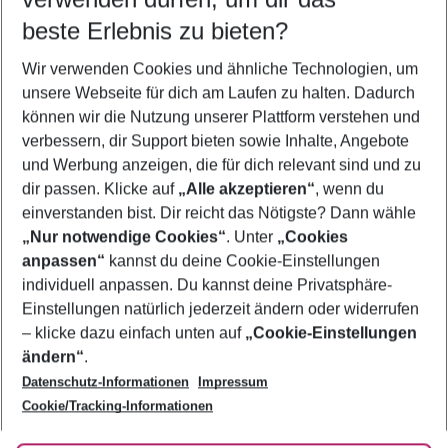
08.08.26
–
06.08.27
5-8 Nächte
beste Erlebnis zu bieten?
Wer wird verreisen
Wir verwenden Cookies und ähnliche Technologien, um
2 Erwachsene
Keine Kinder
unsere Webseite für dich am Laufen zu halten. Dadurch
können wir die Nutzung unserer Plattform verstehen und
Mehr Filter anzeigen
verbessern, dir Support bieten sowie Inhalte, Angebote
und Werbung anzeigen, die für dich relevant sind und zu
dir passen. Klicke auf
„Alle akzeptieren“
, wenn du
einverstanden bist. Dir reicht das Nötigste? Dann wähle
„Nur notwendige Cookies“
. Unter
„Cookies
anpassen“
kannst du deine Cookie-Einstellungen
Footer
Footer navigation
individuell anpassen. Du kannst deine Privatsphäre-
Über uns
Einstellungen natürlich jederzeit ändern oder widerrufen
AGB
– klicke dazu einfach unten auf
„Cookie-Einstellungen
Service & Hilfe
Bestpreisgarantie
ändern“
.
Datenschutz-Informationen
Impressum
Agenturbetreuung
Cookie-Einstellungen ändern
Folge uns
Barrierefreies Reisen
Cookie/Tracking-Informationen
Cookie-Richtlinie
Check-in
Datenschutz