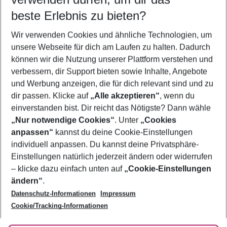
08.08.26
–
06.08.27
5-8 Nächte
beste Erlebnis zu bieten?
Wer wird verreisen
Wir verwenden Cookies und ähnliche Technologien, um
2 Erwachsene
Keine Kinder
unsere Webseite für dich am Laufen zu halten. Dadurch
können wir die Nutzung unserer Plattform verstehen und
Mehr Filter anzeigen
verbessern, dir Support bieten sowie Inhalte, Angebote
und Werbung anzeigen, die für dich relevant sind und zu
dir passen. Klicke auf
„Alle akzeptieren“
, wenn du
einverstanden bist. Dir reicht das Nötigste? Dann wähle
„Nur notwendige Cookies“
. Unter
„Cookies
anpassen“
kannst du deine Cookie-Einstellungen
Footer
Footer navigation
individuell anpassen. Du kannst deine Privatsphäre-
Über uns
Einstellungen natürlich jederzeit ändern oder widerrufen
AGB
– klicke dazu einfach unten auf
„Cookie-Einstellungen
Service & Hilfe
Bestpreisgarantie
ändern“
.
Datenschutz-Informationen
Impressum
Agenturbetreuung
Cookie-Einstellungen ändern
Folge uns
Barrierefreies Reisen
Cookie/Tracking-Informationen
Cookie-Richtlinie
Check-in
Datenschutz