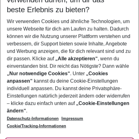
09.08.26
–
07.08.27
5-8 Nächte
beste Erlebnis zu bieten?
Wer wird verreisen
Wir verwenden Cookies und ähnliche Technologien, um
2 Erwachsene
Keine Kinder
unsere Webseite für dich am Laufen zu halten. Dadurch
können wir die Nutzung unserer Plattform verstehen und
Mehr Filter anzeigen
verbessern, dir Support bieten sowie Inhalte, Angebote
und Werbung anzeigen, die für dich relevant sind und zu
dir passen. Klicke auf
„Alle akzeptieren“
, wenn du
einverstanden bist. Dir reicht das Nötigste? Dann wähle
„Nur notwendige Cookies“
. Unter
„Cookies
anpassen“
kannst du deine Cookie-Einstellungen
Footer
Footer navigation
individuell anpassen. Du kannst deine Privatsphäre-
Über uns
Einstellungen natürlich jederzeit ändern oder widerrufen
AGB
– klicke dazu einfach unten auf
„Cookie-Einstellungen
Service & Hilfe
Bestpreisgarantie
ändern“
.
Datenschutz-Informationen
Impressum
Agenturbetreuung
Cookie-Einstellungen ändern
Folge uns
Barrierefreies Reisen
Cookie/Tracking-Informationen
Cookie-Richtlinie
Check-in
Datenschutz