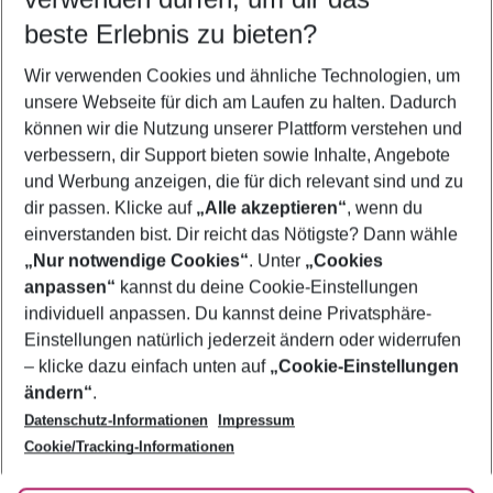
09.08.26
–
07.08.27
5-8 Nächte
beste Erlebnis zu bieten?
Wer wird verreisen
Wir verwenden Cookies und ähnliche Technologien, um
2 Erwachsene
Keine Kinder
unsere Webseite für dich am Laufen zu halten. Dadurch
können wir die Nutzung unserer Plattform verstehen und
Mehr Filter anzeigen
verbessern, dir Support bieten sowie Inhalte, Angebote
und Werbung anzeigen, die für dich relevant sind und zu
dir passen. Klicke auf
„Alle akzeptieren“
, wenn du
einverstanden bist. Dir reicht das Nötigste? Dann wähle
„Nur notwendige Cookies“
. Unter
„Cookies
anpassen“
kannst du deine Cookie-Einstellungen
Footer
Footer navigation
individuell anpassen. Du kannst deine Privatsphäre-
Über uns
Einstellungen natürlich jederzeit ändern oder widerrufen
AGB
– klicke dazu einfach unten auf
„Cookie-Einstellungen
Service & Hilfe
Bestpreisgarantie
ändern“
.
Datenschutz-Informationen
Impressum
Agenturbetreuung
Cookie-Einstellungen ändern
Folge uns
Barrierefreies Reisen
Cookie/Tracking-Informationen
Cookie-Richtlinie
Check-in
Datenschutz