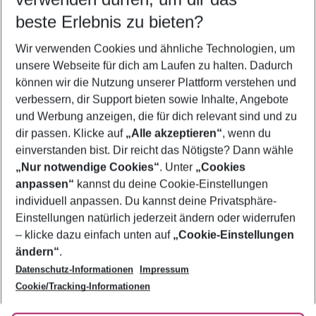
10.08.26
–
08.08.27
5-8 Nächte
beste Erlebnis zu bieten?
Wer wird verreisen
Wir verwenden Cookies und ähnliche Technologien, um
2 Erwachsene
Keine Kinder
unsere Webseite für dich am Laufen zu halten. Dadurch
können wir die Nutzung unserer Plattform verstehen und
Mehr Filter anzeigen
verbessern, dir Support bieten sowie Inhalte, Angebote
und Werbung anzeigen, die für dich relevant sind und zu
dir passen. Klicke auf
„Alle akzeptieren“
, wenn du
einverstanden bist. Dir reicht das Nötigste? Dann wähle
„Nur notwendige Cookies“
. Unter
„Cookies
anpassen“
kannst du deine Cookie-Einstellungen
Footer
Footer navigation
individuell anpassen. Du kannst deine Privatsphäre-
Über uns
Einstellungen natürlich jederzeit ändern oder widerrufen
AGB
– klicke dazu einfach unten auf
„Cookie-Einstellungen
Service & Hilfe
Bestpreisgarantie
ändern“
.
Datenschutz-Informationen
Impressum
Agenturbetreuung
Cookie-Einstellungen ändern
Folge uns
Barrierefreies Reisen
Cookie/Tracking-Informationen
Cookie-Richtlinie
Check-in
Datenschutz