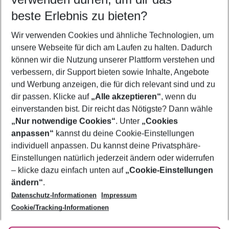
08.08.26
–
06.08.27
5-8 Nächte
beste Erlebnis zu bieten?
Wer wird verreisen
Wir verwenden Cookies und ähnliche Technologien, um
2 Erwachsene
Keine Kinder
unsere Webseite für dich am Laufen zu halten. Dadurch
können wir die Nutzung unserer Plattform verstehen und
Mehr Filter anzeigen
verbessern, dir Support bieten sowie Inhalte, Angebote
und Werbung anzeigen, die für dich relevant sind und zu
dir passen. Klicke auf
„Alle akzeptieren“
, wenn du
einverstanden bist. Dir reicht das Nötigste? Dann wähle
„Nur notwendige Cookies“
. Unter
„Cookies
anpassen“
kannst du deine Cookie-Einstellungen
Footer
Footer navigation
individuell anpassen. Du kannst deine Privatsphäre-
Über uns
Einstellungen natürlich jederzeit ändern oder widerrufen
AGB
– klicke dazu einfach unten auf
„Cookie-Einstellungen
Service & Hilfe
Bestpreisgarantie
ändern“
.
Datenschutz-Informationen
Impressum
Agenturbetreuung
Cookie-Einstellungen ändern
Folge uns
Barrierefreies Reisen
Cookie/Tracking-Informationen
Cookie-Richtlinie
Check-in
Datenschutz