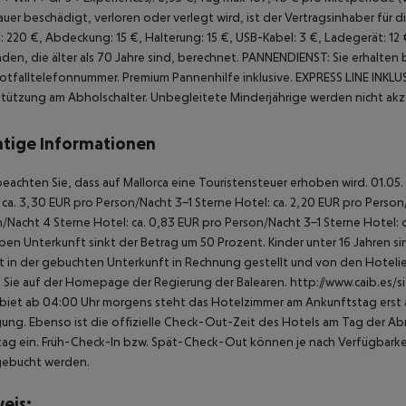
uer beschädigt, verloren oder verlegt wird, ist der Vertragsinhaber für
: 220 €, Abdeckung: 15 €, Halterung: 15 €, USB-Kabel: 3 €, Ladegerät: 12 
nden, die älter als 70 Jahre sind, berechnet.
PANNENDIENST: Sie erhalten 
otfalltelefonnummer. Premium Pannenhilfe inklusive.
EXPRESS LINE INKLUS
tützung am Abholschalter.
Unbegleitete Minderjährige werden nicht akz
tige Informationen
beachten Sie, dass auf Mallorca eine Touristensteuer erhoben wird. 01.05.
 ca. 3,30 EUR pro Person/Nacht 3-1 Sterne Hotel: ca. 2,20 EUR pro Person/N
/Nacht 4 Sterne Hotel: ca. 0,83 EUR pro Person/Nacht 3-1 Sterne Hotel: 
ben Unterkunft sinkt der Betrag um 50 Prozent. Kinder unter 16 Jahren 
t in der gebuchten Unterkunft in Rechnung gestellt und von den Hotelier
 Sie auf der Homepage der Regierung der Balearen. http://www.caib.es/
biet ab 04:00 Uhr morgens steht das Hotelzimmer am Ankunftstag erst ab
ung. Ebenso ist die offizielle Check-Out-Zeit des Hotels am Tag der Abre
ag ein. Früh-Check-In bzw. Spät-Check-Out können je nach Verfügbarkei
gebucht werden.
eis: