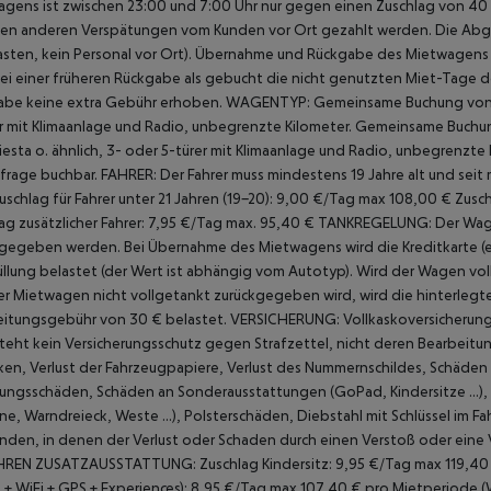
gens ist zwischen 23:00 und 7:00 Uhr nur gegen einen Zuschlag von 40 
hen anderen Verspätungen vom Kunden vor Ort gezahlt werden. Die Abga
asten, kein Personal vor Ort).
Übernahme und Rückgabe des Mietwagens fin
ei einer früheren Rückgabe als gebucht die nicht genutzten Miet-Tage de
abe keine extra Gebühr erhoben.
WAGENTYP: Gemeinsame Buchung von 1-3
r mit Klimaanlage und Radio, unbegrenzte Kilometer. Gemeinsame Buchu
iesta o. ähnlich, 3- oder 5-türer mit Klimaanlage und Radio, unbegrenz
frage buchbar.
FAHRER:
Der Fahrer muss mindestens 19 Jahre alt und seit
uschlag für Fahrer unter 21 Jahren (19-20): 9,00 €/Tag max 108,00 €
Zusch
ag zusätzlicher Fahrer: 7,95 €/Tag max. 95,40 €
TANKREGELUNG:
Der Wag
gegeben werden. Bei Übernahme des Mietwagens wird die Kreditkarte (es
llung belastet (der Wert ist abhängig vom Autotyp). Wird der Wagen vol
der Mietwagen nicht vollgetankt zurückgegeben wird, wird die hinterlegte
eitungsgebühr von 30 € belastet.
VERSICHERUNG:
Vollkaskoversicherung
teht kein Versicherungsschutz gegen Strafzettel, nicht deren Bearbeitun
en, Verlust der Fahrzeugpapiere, Verlust des
Nummernschildes, Schäden 
ungsschäden, Schäden an Sonderausstattungen (GoPad, Kindersitze ...),
e, Warndreieck, Weste ...), Polsterschäden, Diebstahl mit Schlüssel im F
den, in denen der Verlust oder Schaden durch einen Verstoß oder eine 
HREN ZUSATZAUSSTATTUNG:
Zuschlag Kindersitz: 9,95 €/Tag max 119,40
 + WiFi + GPS + Experiences): 8,95 €/Tag max 107,40 € pro Mietperiode