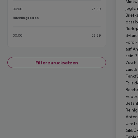
Mietwa
jeglic
00:00
23:59
Briefk
Rückflugzeiten
Rückflugzeiten
dass b
Rückg
3-türe
00:00
23:59
Ford F
auf An
sein.
Z
Filter zurücksetzen
Zuschl
zurück
Tankfü
Falls 
Bearb
Es bes
Betank
Reinig
Antenn
Umstän
GEBÜ
Tablet