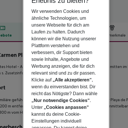
Erlebnis zu bieten?
Wir verwenden Cookies und
ähnliche Technologien, um
unsere Webseite für dich am
Laufen zu halten. Dadurch
ebote
Hotelbeschreibung
Hotelmerkmale
können wir die Nutzung unserer
lbeschreibung
Plattform verstehen und
verbessern, dir Support bieten
armen Playa inkl. Mietwagen
sowie Inhalte, Angebote und
4
Werbung anzeigen, die für dich
tes Hotel - Adults only- der Mittelklasse in idealer Standlage - mitten i
relevant sind und zu dir passen.
 s. Zusatzinfo.**
Klicke auf
„Alle akzeptieren“
,
wenn du einverstanden bist. Dir
ort
reicht das Nötigste? Dann wähle
miliäre geführte, lebhafte Hotel liegt in einer Seitenstraße der Playa de
„Nur notwendige Cookies“
.
r 200 m entfernt. Restaurants und Geschäfte befinden sich in unmittelb
Unter
„Cookies anpassen“
. 800 m vom Hotel entfernt.
kannst du deine Cookie-
Einstellungen individuell
merbeschreibung
anpassen. Du kannst deine