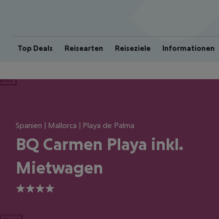
Top Deals
Reisearten
Reiseziele
Informationen
ious
Spanien | Mallorca | Playa de Palma
BQ Carmen Playa inkl.
Mietwagen
4