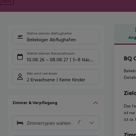
Next
Wähle deinen Abflughafen
Ang
Beliebiger Abflughafen
Hote
Wähle deinen Reisezeitraum
BQ C
10.08.26
–
08.08.27
5-8 Nächte
Belieb
Wer wird verreisen
Details
2 Erwachsene
Keine Kinder
Ziel
Zimmer & Verpflegung
Das fa
ist nu
ist ca
Zimmertypen wählen
Zim