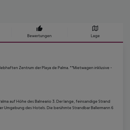
Bewertungen
Lage
m lebhaften Zentrum der Playa de Palma.
**Mietwagen inklusive -
 Palma auf Höhe des Balneario 3. Der lange, feinsandige Strand
arer Umgebung des Hotels. Die berühmte Strandbar Ballermann 6