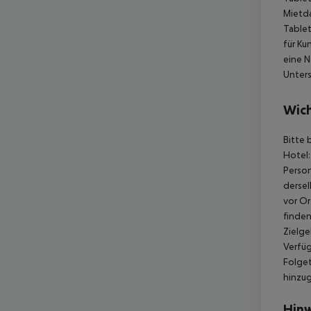
Mietda
Tablet
für Ku
eine N
Unters
Wich
Bitte 
Hotel:
Person
dersel
vor Or
finden
Zielge
Verfüg
Folget
hinzu
Hinw