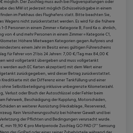
€ möglich. Der Zuschlag muss auch bei Flugverspätungen oder
be des MW ist jederzeit möglich (Schüsselrückgabe in einem
den im Parkhaus des Flughafens statt. Bitte beachten Sie,
s Wagens nicht zurückerstattet werden. Es wird für die frühere
 Personen in einem Zimmer = Kategorie B, Ford Ka o. ähnlich,
ng von 4 und mehr Personen in einem Zimmer = Kategorie C1,
te Kilometer. Höhere Mietwagen Kategorien gegen Aufpreis und
 mindestens einem Jahr im Besitz eines gültigen Führerscheins
lag für Fahrer von 21 bis 24 Jahren: 7,00 €/Tag max 84,00 €
en wird vollgetankt übergeben und muss vollgetankt
 werden auch EC Karten akzeptiert) mit dem Wert einer
lgetankt zurückgegeben, wird dieser Betrag zurückerstattet.
 Kreditkarte mit der Differenz einer Tankfüllung und einer
 ohne Selbstbeteiligung inklusive unbegrenzte Kilometerzahl.
g, Verlust oder Bruch der Autoschlüssel oder Fehler beim
am Fahrwerk, Beschädigung der Kupplung, Motorschäden,
 Schäden an weiterer Ausrüstung (Heckablage, Reserverad,
ahrzeug. Kein Versicherungsschutz bei höherer Gewalt und bei
Verletzung der Pflichten und Bedingungen verursacht wurde.
 €, min 19,90 € pro Mietperiode
Zuschlag GO PAD (7'' Samsung
 (Wenn das GoPad oder eines seiner Zubehörteile während der