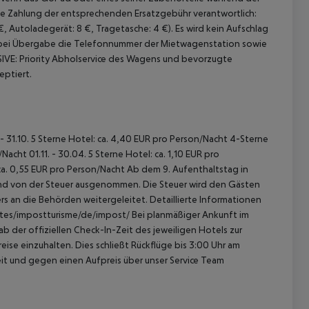
 die Zahlung der entsprechenden Ersatzgebühr verantwortlich:
€, Autoladegerät: 8 €, Tragetasche: 4 €).
Es wird kein Aufschlag
bei Übergabe die Telefonnummer der Mietwagenstation sowie
IVE:
Priority Abholservice des Wagens und bevorzugte
eptiert.
 - 31.10. 5 Sterne Hotel: ca. 4,40 EUR pro Person/Nacht 4-Sterne
acht 01.11. - 30.04. 5 Sterne Hotel: ca. 1,10 EUR pro
ca. 0,55 EUR pro Person/Nacht Ab dem 9. Aufenthaltstag in
sind von der Steuer ausgenommen. Die Steuer wird den Gästen
s an die Behörden weitergeleitet. Detaillierte Informationen
sites/impostturisme/de/impost/ Bei planmäßiger Ankunft im
 der offiziellen Check-In-Zeit des jeweiligen Hotels zur
ise einzuhalten. Dies schließt Rückflüge bis 3:00 Uhr am
t und gegen einen Aufpreis über unser Service Team