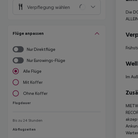
Verpflegung wählen
Die DO
ALLEI
Flüge anpassen
Ver
Frühst
Nur Direktflüge
Nur Eurowings-Flüge
Well
Alle Flüge
Im Auß
Mit Koffer
Zusä
Ohne Koffer
Flugdauer
Flugdauer
MIETW
RECO
akzept
Bis zu 24 Stunden
Ankunf
Abflugzeiten
Abflugzeiten
Warten