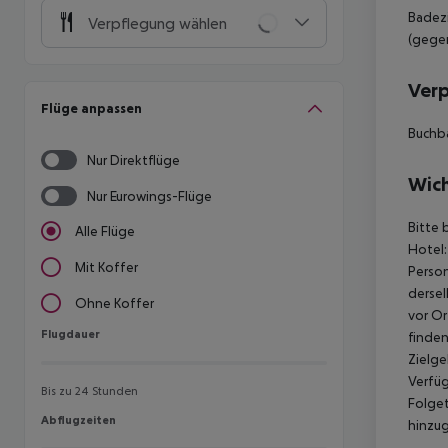
Badezi
Verpflegung wählen
(gegen
Ver
Flüge anpassen
Buchb
Nur Direktflüge
Wich
Nur Eurowings-Flüge
Bitte 
Alle Flüge
Hotel:
Mit Koffer
Person
dersel
Ohne Koffer
vor Or
Flugdauer
Flugdauer
finden
Zielge
Verfüg
Bis zu 24 Stunden
Folget
Abflugzeiten
Abflugzeiten
hinzu