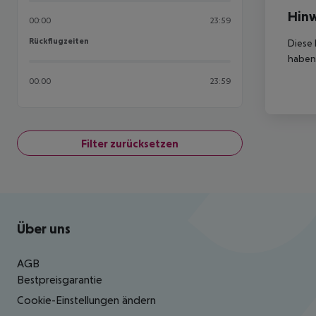
Hinw
00:00
23:59
Rückflugzeiten
Rückflugzeiten
Diese 
haben,
00:00
23:59
Filter zurücksetzen
Footer
Footer navigation
Über uns
AGB
Bestpreisgarantie
Cookie-Einstellungen ändern