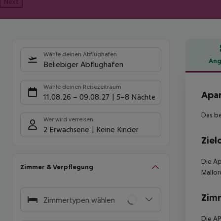
Next
Wähle deinen Abflughafen
Ang
Beliebiger Abflughafen
Hote
Wähle deinen Reisezeitraum
Apar
11.08.26
–
09.08.27
5-8 Nächte
Das be
Wer wird verreisen
2 Erwachsene
Keine Kinder
Ziel
Die Ap
Zimmer & Verpflegung
Mallor
Zim
Zimmertypen wählen
Die AP