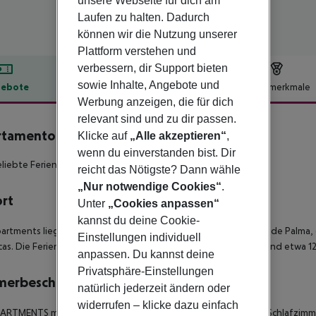
unsere Webseite für dich am
Laufen zu halten. Dadurch
können wir die Nutzung unserer
Plattform verstehen und
verbessern, dir Support bieten
sowie Inhalte, Angebote und
ebote
Hotelbeschreibung
Hotelmerkmale
Werbung anzeigen, die für dich
lbeschreibung
relevant sind und zu dir passen.
tamentos Pabisa Orlando
Klicke auf
„Alle akzeptieren“
,
3.5
wenn du einverstanden bist. Dir
liebte Ferienhotel besticht durch seine zentrale Lage
reicht das Nötigste? Dann wähle
„Nur notwendige Cookies“
.
ort
Unter
„Cookies anpassen“
kannst du deine Cookie-
artments liegen in unmittelbarer Nähe zum Zentrum von Playa de Palma,
Einstellungen individuell
cas. Die Ferienanlage liegt nur 300 m vom langen Sandstrand und etwa 12
anpassen. Du kannst deine
Privatsphäre-Einstellungen
merbeschreibung
natürlich jederzeit ändern oder
widerrufen – klicke dazu einfach
ARTMENTS mit 40 m2 umfassen 2 verschiedene Bereiche: das Schlafzimm