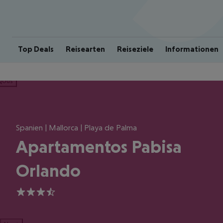
Top Deals
Reisearten
Reiseziele
Informationen
ious
Spanien | Mallorca | Playa de Palma
Apartamentos Pabisa
Orlando
3.5