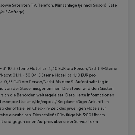
wie Satelliten TV, Telefon, Klimaanlage (je nach Saison), Safe
/auf Anfrage)
 akzeptieren
 - 31.10. 5 Sterne Hotel: ca. 4,40 EUR pro Person/Nacht 4-Sterne
acht 01.11. - 30.04. 5 Sterne Hotel: ca. 1,10 EUR pro
ca. 0,55 EUR pro Person/Nacht Ab dem 9. Aufenthaltstag in
sind von der Steuer ausgenommen. Die Steuer wird den Gästen
s an die Behörden weitergeleitet. Detaillierte Informationen
sites/impostturisme/de/impost/ Bei planmäßiger Ankunft im
 der offiziellen Check-In-Zeit des jeweiligen Hotels zur
ise einzuhalten. Dies schließt Rückflüge bis 3:00 Uhr am
t und gegen einen Aufpreis über unser Service Team