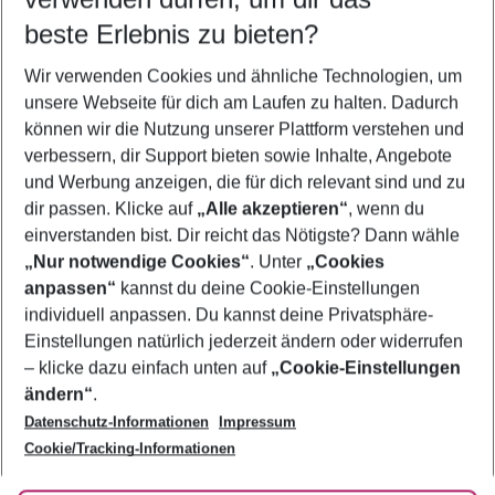
08.08.26
–
06.08.27
5-8 Nächte
beste Erlebnis zu bieten?
Wer wird verreisen
Wir verwenden Cookies und ähnliche Technologien, um
2 Erwachsene
Keine Kinder
unsere Webseite für dich am Laufen zu halten. Dadurch
können wir die Nutzung unserer Plattform verstehen und
Mehr Filter anzeigen
verbessern, dir Support bieten sowie Inhalte, Angebote
und Werbung anzeigen, die für dich relevant sind und zu
dir passen. Klicke auf
„Alle akzeptieren“
, wenn du
einverstanden bist. Dir reicht das Nötigste? Dann wähle
„Nur notwendige Cookies“
. Unter
„Cookies
anpassen“
kannst du deine Cookie-Einstellungen
Footer
Footer navigation
individuell anpassen. Du kannst deine Privatsphäre-
Über uns
Einstellungen natürlich jederzeit ändern oder widerrufen
AGB
– klicke dazu einfach unten auf
„Cookie-Einstellungen
Service & Hilfe
Bestpreisgarantie
ändern“
.
Datenschutz-Informationen
Impressum
Agenturbetreuung
Cookie-Einstellungen ändern
Folge uns
Barrierefreies Reisen
Cookie/Tracking-Informationen
Cookie-Richtlinie
Check-in
Datenschutz