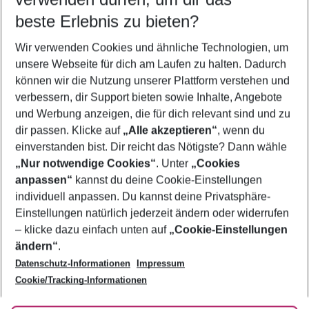
09.08.26
–
07.08.27
5-8 Nächte
beste Erlebnis zu bieten?
Wer wird verreisen
Wir verwenden Cookies und ähnliche Technologien, um
2 Erwachsene
Keine Kinder
unsere Webseite für dich am Laufen zu halten. Dadurch
können wir die Nutzung unserer Plattform verstehen und
Mehr Filter anzeigen
verbessern, dir Support bieten sowie Inhalte, Angebote
und Werbung anzeigen, die für dich relevant sind und zu
dir passen. Klicke auf
„Alle akzeptieren“
, wenn du
einverstanden bist. Dir reicht das Nötigste? Dann wähle
„Nur notwendige Cookies“
. Unter
„Cookies
anpassen“
kannst du deine Cookie-Einstellungen
Footer
Footer navigation
individuell anpassen. Du kannst deine Privatsphäre-
Über uns
Einstellungen natürlich jederzeit ändern oder widerrufen
AGB
– klicke dazu einfach unten auf
„Cookie-Einstellungen
Service & Hilfe
Bestpreisgarantie
ändern“
.
Datenschutz-Informationen
Impressum
Agenturbetreuung
Cookie-Einstellungen ändern
Folge uns
Barrierefreies Reisen
Cookie/Tracking-Informationen
Cookie-Richtlinie
Check-in
Datenschutz