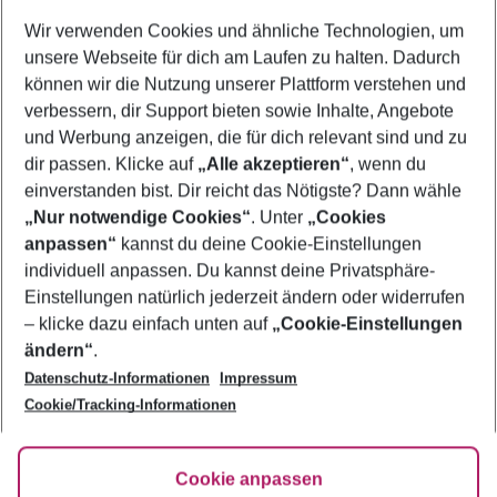
Wer wird verreisen
Wir verwenden Cookies und ähnliche Technologien, um
2 Erwachsene
Keine Kinder
unsere Webseite für dich am Laufen zu halten. Dadurch
können wir die Nutzung unserer Plattform verstehen und
Mehr Filter anzeigen
verbessern, dir Support bieten sowie Inhalte, Angebote
und Werbung anzeigen, die für dich relevant sind und zu
dir passen. Klicke auf
„Alle akzeptieren“
, wenn du
einverstanden bist. Dir reicht das Nötigste? Dann wähle
„Nur notwendige Cookies“
. Unter
„Cookies
anpassen“
kannst du deine Cookie-Einstellungen
Footer
Footer navigation
individuell anpassen. Du kannst deine Privatsphäre-
Über uns
Einstellungen natürlich jederzeit ändern oder widerrufen
AGB
– klicke dazu einfach unten auf
„Cookie-Einstellungen
Service & Hilfe
Bestpreisgarantie
ändern“
.
Datenschutz-Informationen
Impressum
Agenturbetreuung
Cookie-Einstellungen ändern
Folge uns
Barrierefreies Reisen
Cookie/Tracking-Informationen
Cookie-Richtlinie
Check-in
Datenschutz
FAQ
Fakten
Cookie anpassen
HanseMerkur Reiseversicherung
Flexibel buchen