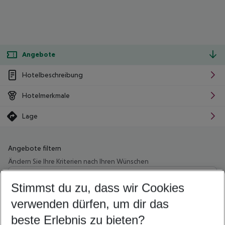
Angebote
Hotelbeschreibung
Hotelmerkmale
Lage
Angebote filtern
Ändern Sie Ihre Kriterien nach Ihren Wünschen
Wähle deinen Abflughafen
Beliebiger Abflughafen
Stimmst du zu, dass wir Cookies
verwenden dürfen, um dir das
Wähle deinen Reisezeitraum
09.08.26
–
07.08.27
5-8 Nächte
beste Erlebnis zu bieten?