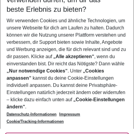
09.08.26
–
07.08.27
5-8 Nächte
beste Erlebnis zu bieten?
Wer wird verreisen
Wir verwenden Cookies und ähnliche Technologien, um
2 Erwachsene
Keine Kinder
unsere Webseite für dich am Laufen zu halten. Dadurch
können wir die Nutzung unserer Plattform verstehen und
Mehr Filter anzeigen
verbessern, dir Support bieten sowie Inhalte, Angebote
und Werbung anzeigen, die für dich relevant sind und zu
dir passen. Klicke auf
„Alle akzeptieren“
, wenn du
einverstanden bist. Dir reicht das Nötigste? Dann wähle
„Nur notwendige Cookies“
. Unter
„Cookies
anpassen“
kannst du deine Cookie-Einstellungen
Footer
Footer navigation
individuell anpassen. Du kannst deine Privatsphäre-
Über uns
Einstellungen natürlich jederzeit ändern oder widerrufen
AGB
– klicke dazu einfach unten auf
„Cookie-Einstellungen
Service & Hilfe
Bestpreisgarantie
ändern“
.
Datenschutz-Informationen
Impressum
Agenturbetreuung
Cookie-Einstellungen ändern
Folge uns
Barrierefreies Reisen
Cookie/Tracking-Informationen
Cookie-Richtlinie
Check-in
Datenschutz