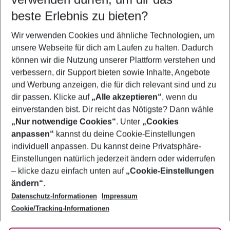
08.08.26
–
06.08.27
5-8 Nächte
beste Erlebnis zu bieten?
Wer wird verreisen
Wir verwenden Cookies und ähnliche Technologien, um
2 Erwachsene
Keine Kinder
unsere Webseite für dich am Laufen zu halten. Dadurch
können wir die Nutzung unserer Plattform verstehen und
Mehr Filter anzeigen
verbessern, dir Support bieten sowie Inhalte, Angebote
und Werbung anzeigen, die für dich relevant sind und zu
dir passen. Klicke auf
„Alle akzeptieren“
, wenn du
einverstanden bist. Dir reicht das Nötigste? Dann wähle
„Nur notwendige Cookies“
. Unter
„Cookies
anpassen“
kannst du deine Cookie-Einstellungen
Footer
Footer navigation
individuell anpassen. Du kannst deine Privatsphäre-
Über uns
Einstellungen natürlich jederzeit ändern oder widerrufen
AGB
– klicke dazu einfach unten auf
„Cookie-Einstellungen
Service & Hilfe
Bestpreisgarantie
ändern“
.
Datenschutz-Informationen
Impressum
Agenturbetreuung
Cookie-Einstellungen ändern
Folge uns
Barrierefreies Reisen
Cookie/Tracking-Informationen
Cookie-Richtlinie
Check-in
Datenschutz