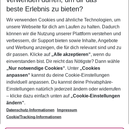
10.08.26
–
08.08.27
5-8 Nächte
beste Erlebnis zu bieten?
Wer wird verreisen
Wir verwenden Cookies und ähnliche Technologien, um
2 Erwachsene
Keine Kinder
unsere Webseite für dich am Laufen zu halten. Dadurch
können wir die Nutzung unserer Plattform verstehen und
Mehr Filter anzeigen
verbessern, dir Support bieten sowie Inhalte, Angebote
und Werbung anzeigen, die für dich relevant sind und zu
dir passen. Klicke auf
„Alle akzeptieren“
, wenn du
einverstanden bist. Dir reicht das Nötigste? Dann wähle
„Nur notwendige Cookies“
. Unter
„Cookies
anpassen“
kannst du deine Cookie-Einstellungen
Footer
Footer navigation
individuell anpassen. Du kannst deine Privatsphäre-
Über uns
Einstellungen natürlich jederzeit ändern oder widerrufen
AGB
– klicke dazu einfach unten auf
„Cookie-Einstellungen
Service & Hilfe
Bestpreisgarantie
ändern“
.
Datenschutz-Informationen
Impressum
Agenturbetreuung
Cookie-Einstellungen ändern
Folge uns
Barrierefreies Reisen
Cookie/Tracking-Informationen
Cookie-Richtlinie
Check-in
Datenschutz