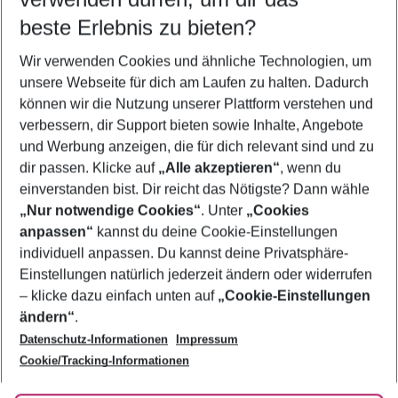
08.08.26
–
06.08.27
5-8 Nächte
beste Erlebnis zu bieten?
Wer wird verreisen
Wir verwenden Cookies und ähnliche Technologien, um
2 Erwachsene
Keine Kinder
unsere Webseite für dich am Laufen zu halten. Dadurch
können wir die Nutzung unserer Plattform verstehen und
Mehr Filter anzeigen
verbessern, dir Support bieten sowie Inhalte, Angebote
und Werbung anzeigen, die für dich relevant sind und zu
dir passen. Klicke auf
„Alle akzeptieren“
, wenn du
einverstanden bist. Dir reicht das Nötigste? Dann wähle
„Nur notwendige Cookies“
. Unter
„Cookies
anpassen“
kannst du deine Cookie-Einstellungen
Footer
Footer navigation
individuell anpassen. Du kannst deine Privatsphäre-
Über uns
Einstellungen natürlich jederzeit ändern oder widerrufen
AGB
– klicke dazu einfach unten auf
„Cookie-Einstellungen
Service & Hilfe
Bestpreisgarantie
ändern“
.
Datenschutz-Informationen
Impressum
Agenturbetreuung
Cookie-Einstellungen ändern
Folge uns
Barrierefreies Reisen
Cookie/Tracking-Informationen
Cookie-Richtlinie
Check-in
Datenschutz