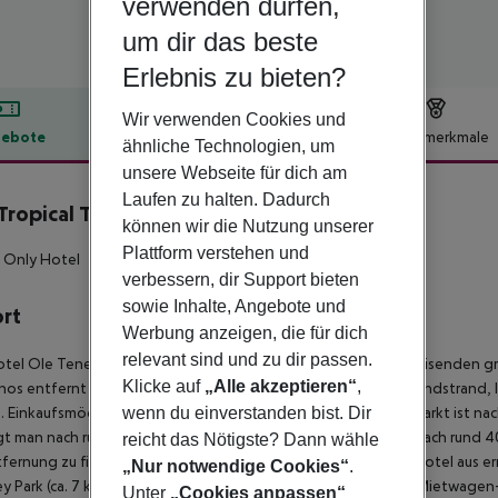
verwenden dürfen,
um dir das beste
Erlebnis zu bieten?
Wir verwenden Cookies und
ebote
Hotelbeschreibung
Hotelmerkmale
ähnliche Technologien, um
unsere Webseite für dich am
lbeschreibung
Laufen zu halten. Dadurch
Tropical Tenerife
können wir die Nutzung unserer
4
Plattform verstehen und
 Only Hotel
verbessern, dir Support bieten
sowie Inhalte, Angebote und
ort
Werbung anzeigen, die für dich
relevant sind und zu dir passen.
tel Ole Tenerife Tropical, das sich besonders bei Hochzeitsreisenden gro
Klicke auf
„Alle akzeptieren“
,
anos entfernt (Costa Adeje ca. 1 km). Der nächste Strand, ein Sandstrand, 
wenn du einverstanden bist. Dir
 Einkaufsmöglichkeiten liegen ca. 1 km vom Hotel, ein Supermarkt ist nac
t man nach rund 30 m. Zur nächsten Diskothek gelangt man nach rund 40
reicht das Nötigste? Dann wähle
fernung zu finden. Folgende Sehenswürdigkeiten sind vom Hotel aus erreic
„Nur notwendige Cookies“
.
 Park (ca. 7 km). Für Mobilität im Urlaub sorgen neben einem Mietwagen-V
Unter
„Cookies anpassen“