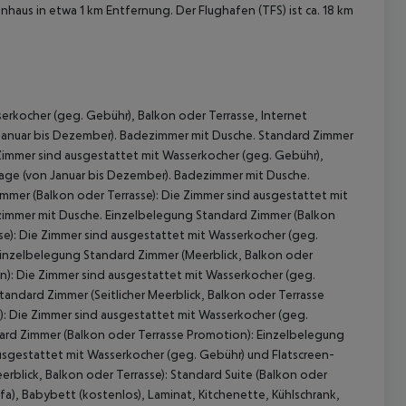
enhaus in etwa 1 km Entfernung. Der Flughafen (TFS) ist ca. 18 km
erkocher (geg. Gebühr), Balkon oder Terrasse, Internet
 Januar bis Dezember). Badezimmer mit Dusche. Standard Zimmer
e Zimmer sind ausgestattet mit Wasserkocher (geg. Gebühr),
lage (von Januar bis Dezember). Badezimmer mit Dusche.
mmer (Balkon oder Terrasse): Die Zimmer sind ausgestattet mit
ezimmer mit Dusche. Einzelbelegung Standard Zimmer (Balkon
se): Die Zimmer sind ausgestattet mit Wasserkocher (geg.
Einzelbelegung Standard Zimmer (Meerblick, Balkon oder
on): Die Zimmer sind ausgestattet mit Wasserkocher (geg.
tandard Zimmer (Seitlicher Meerblick, Balkon oder Terrasse
 akzeptieren
: Die Zimmer sind ausgestattet mit Wasserkocher (geg.
ard Zimmer (Balkon oder Terrasse Promotion): Einzelbelegung
ausgestattet mit Wasserkocher (geg. Gebühr) und Flatscreen-
rblick, Balkon oder Terrasse): Standard Suite (Balkon oder
fa), Babybett (kostenlos), Laminat, Kitchenette, Kühlschrank,