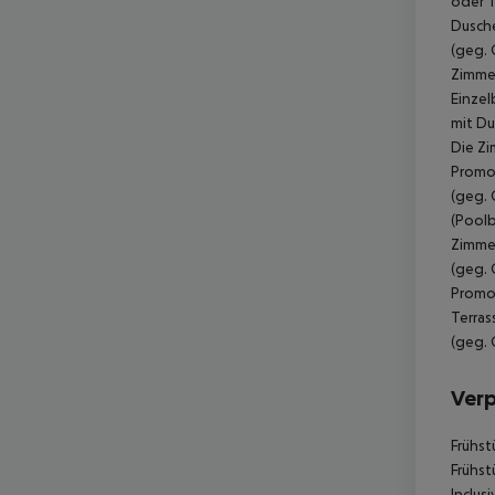
oder T
Dusche
(geg. 
Zimmer
Einzel
mit Du
Die Zi
Promot
(geg. 
(Poolb
Zimmer
(geg. 
Promot
Terras
(geg. 
Ver
Frühst
Frühst
Inclus