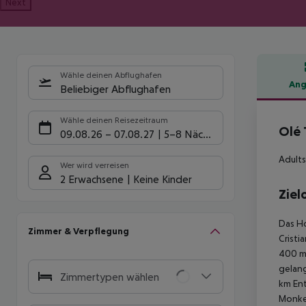
Next
Wähle deinen Abflughafen
Ang
Beliebiger Abflughafen
Hote
Wähle deinen Reisezeitraum
Olé 
09.08.26
–
07.08.27
5-8 Nächte
Adults
Wer wird verreisen
2 Erwachsene
Keine Kinder
Ziel
Das Ho
Zimmer & Verpflegung
Cristi
400 m.
gelang
Zimmertypen wählen
km Ent
Monkey