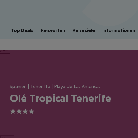
Top Deals
Reisearten
Reiseziele
Informationen
ious
Spanien | Teneriffa | Playa de Las Américas
Olé Tropical Tenerife
4