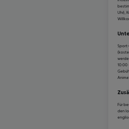
bestim
Uhr), 
Willko
Unte
Sport-
(koste
werden
10:00 
Gebühr
Animat
Zusä
Für be
den lo
englis