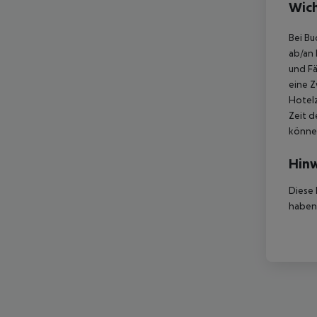
Wich
Bei Bu
ab/an 
und Fä
eine Z
Hotelz
Zeit d
können
Hinw
Diese 
haben,