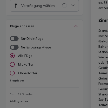
(ca. 5
Verpflegung wählen
entfer
Zim
Flüge anpassen
Standa
(koste
Nur Direktflüge
(Balko
Balkon
Nur Eurowings-Flüge
Standa
Alle Flüge
Wasser
oder T
Mit Koffer
Gebühr
Terras
Ohne Koffer
Gebühr
Flugdauer
Flugdauer
Promot
Gebühr
Standa
Bis zu 24 Stunden
Sat-TV
Abflugzeiten
Abflugzeiten
Terras