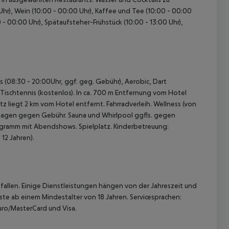
Uhr), Wein (10:00 - 00:00 Uhr), Kaffee und Tee (10:00 - 00:00
 - 00:00 Uhr), Spätaufsteher-Frühstück (10:00 - 13:00 Uhr),
s (08:30 - 20:00Uhr, ggf. geg. Gebühr), Aerobic, Dart
d Tischtennis (kostenlos). In ca. 700 m Entfernung vom Hotel
z liegt 2 km vom Hotel entfernt. Fahrradverleih. Wellness (von
assagen gegen Gebühr. Sauna und Whirlpool ggfls. gegen
ogramm mit Abendshows. Spielplatz. Kinderbetreuung:
 12 Jahren).
allen. Einige Dienstleistungen hängen von der Jahreszeit und
ste ab einem Mindestalter von 18 Jahren. Servicesprachen:
 Euro/MasterCard und Visa.