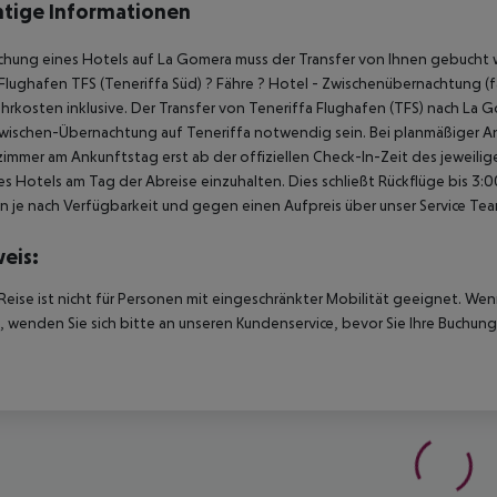
tige Informationen
chung eines Hotels auf La Gomera muss der Transfer von Ihnen gebucht w
Flughafen TFS (Teneriffa Süd) ? Fähre ? Hotel - Zwischenübernachtung (fal
hrkosten inklusive. Der Transfer von Teneriffa Flughafen (TFS) nach La G
wischen-Übernachtung auf Teneriffa notwendig sein. Bei planmäßiger A
immer am Ankunftstag erst ab der offiziellen Check-In-Zeit des jeweilig
es Hotels am Tag der Abreise einzuhalten. Dies schließt Rückflüge bis 3
 je nach Verfügbarkeit und gegen einen Aufpreis über unser Service Te
eis:
Reise ist nicht für Personen mit eingeschränkter Mobilität geeignet. We
 wenden Sie sich bitte an unseren Kundenservice, bevor Sie Ihre Buchung