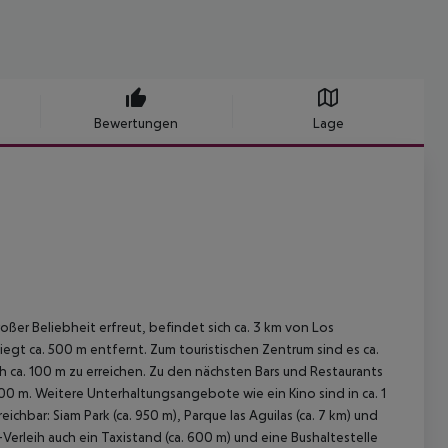
Bewertungen
Lage
ßer Beliebheit erfreut, befindet sich ca. 3 km von Los
liegt ca. 500 m entfernt. Zum touristischen Zentrum sind es ca.
h ca. 100 m zu erreichen. Zu den nächsten Bars und Restaurants
0 m. Weitere Unterhaltungsangebote wie ein Kino sind in ca. 1
hbar: Siam Park (ca. 950 m), Parque las Aguilas (ca. 7 km) und
erleih auch ein Taxistand (ca. 600 m) und eine Bushaltestelle