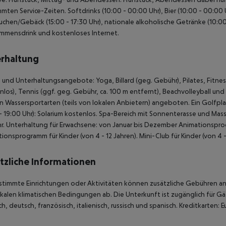
mten Service-Zeiten. Softdrinks (10:00 - 00:00 Uhr), Bier (10:00 - 00:00 
Kuchen/Gebäck (15:00 - 17:30 Uhr), nationale alkoholische Getränke (10:00
mmensdrink und kostenloses Internet.
rhaltung
 und Unterhaltungsangebote: Yoga, Billard (geg. Gebühr), Pilates, Fitnes
nlos), Tennis (ggf. geg. Gebühr, ca. 100 m entfernt), Beachvolleyball un
 Wassersportarten (teils von lokalen Anbietern) angeboten. Ein Golfplat
- 19:00 Uhr): Solarium kostenlos. Spa-Bereich mit Sonnenterasse und M
. Unterhaltung für Erwachsene: von Januar bis Dezember Animationspr
ionsprogramm für Kinder (von 4 - 12 Jahren). Mini-Club für Kinder (von 4 -
tzliche Informationen
stimmte Einrichtungen oder Aktivitäten können zusätzliche Gebühren anf
kalen klimatischen Bedingungen ab. Die Unterkunft ist zugänglich für Gä
ch, deutsch, französisch, italienisch, russisch und spanisch. Kreditkarten: