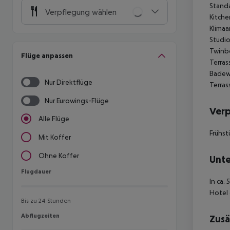
Standa
Verpflegung wählen
Kitche
Klimaa
Studio
Twinbe
Flüge anpassen
Terras
Badewa
Nur Direktflüge
Terras
Nur Eurowings-Flüge
Ver
Alle Flüge
Frühst
Mit Koffer
Ohne Koffer
Unte
Flugdauer
Flugdauer
In ca.
Hotel 
Bis zu 24 Stunden
Abflugzeiten
Abflugzeiten
Zusä