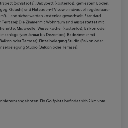
rabett (Schlafsofa), Babybett (kostenlos), gefliestem Boden,
(geg. Gebühr) und Flatscreen-TV sowie individuell regulierbarer
 m²). Handtücher werden kostenlos gewechselt. Standard
r Terrasse): Die Zimmer mit Wohnraum sind ausgestattet mit
chenette, Microwelle, Wasserkocher (kostenlos), Balkon oder
 Klimaanlage (von Januar bis Dezember). Badezimmer mit
alkon oder Terrasse): Einzelbelegung Studio (Balkon oder
inzelbelegung Studio (Balkon oder Terrasse):
 akzeptieren
Anbietern) angeboten. Ein Golfplatz befindet sich 2 km vom