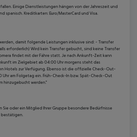
allen. Einige Dienstleistungen hängen von der Jahreszeit und
nd spanisch. Kreditkarten: Euro/MasterCard und Visa.
erden, damit folgende Leistungen inklusive sind: - Transfer
ls erforderlich) Wird kein Transfer gebucht, sind keine Transfer
omera findet mit der Fähre statt. Je nach Ankunft-Zeit kann
nkunft im Zielgebiet ab 04:00 Uhr morgens steht das
en Hotels zur Verfügung. Ebenso ist die offizielle Check-Out-
:00 Uhr am Folgetag ein. Früh-Check-In bzw. Spät-Check-Out
am hinzugebucht werden."
nn Sie oder ein Mitglied Ihrer Gruppe besondere Bedürfnisse
 bestätigen.