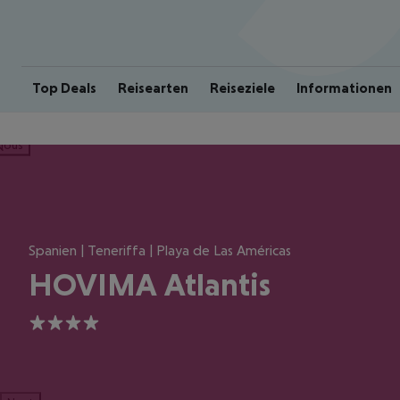
Top Deals
Reisearten
Reiseziele
Informationen
ious
Spanien | Teneriffa | Playa de Las Américas
HOVIMA Atlantis
4