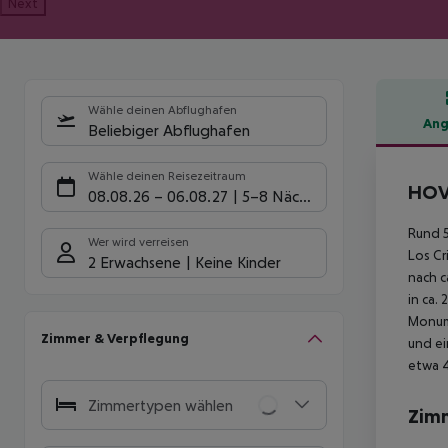
Next
Wähle deinen Abflughafen
Ang
Beliebiger Abflughafen
Hote
Wähle deinen Reisezeitraum
HOVI
08.08.26
–
06.08.27
5-8 Nächte
Rund 
Wer wird verreisen
Los Cr
2 Erwachsene
Keine Kinder
nach c
in ca.
Monume
Zimmer & Verpflegung
und ei
etwa 4
Zimmertypen wählen
Zim