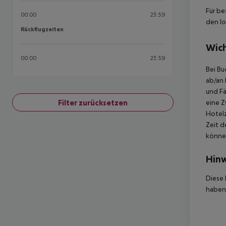
Für be
00:00
23:59
den lo
Rückflugzeiten
Rückflugzeiten
Wich
00:00
23:59
Bei Bu
ab/an 
und Fä
Filter zurücksetzen
eine Z
Hotelz
Zeit d
können
Hinw
Diese 
haben,