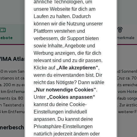
ähnliche Technologien, um
unsere Webseite für dich am
Laufen zu halten. Dadurch
können wir die Nutzung unserer
Plattform verstehen und
ebote
Hotelbeschreibung
Hotelmerkmale
verbessern, dir Support bieten
sowie Inhalte, Angebote und
lbeschreibung
Werbung anzeigen, die für dich
MA Atlantis
relevant sind und zu dir passen.
4
Klicke auf
„Alle akzeptieren“
,
50 m vom Sandstrand entfernt gelegenes Hotel. Am Strand sind Sonnen
wenn du einverstanden bist. Dir
istianos ist ca. 7 km entfernt (Sta. Cruz ca. 78 km, Puerto De La Cruz ca.
reicht das Nötigste? Dann wähle
a. 200 m zu erreichen. Die nächstgelegenen Bars und Restaurants erreich
„Nur notwendige Cookies“
.
 2 km Entfernung zu finden. Folgende Sehenswürdigkeiten sind vom Hotel aus
Unter
„Cookies anpassen“
nts (ca. 80 km), Siam Park und Loro Parque. Für Mobilität im Urlaub so
kannst du deine Cookie-
n Taxistand sowie eine Bushaltestelle in etwa 50 m Entfernung. Zur ärztli
Einstellungen individuell
 km Entfernung. Der Flughafen (TFN) ist ca. 81 km entfernt. Ein weiterer 
anpassen. Du kannst deine
Privatsphäre-Einstellungen
merbeschreibung
natürlich jederzeit ändern oder