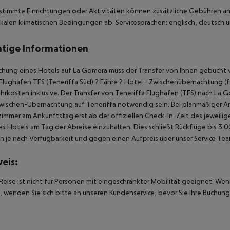
stimmte Einrichtungen oder Aktivitäten können zusätzliche Gebühren anf
kalen klimatischen Bedingungen ab. Servicesprachen: englisch, deutsch u
tige Informationen
chung eines Hotels auf La Gomera muss der Transfer von Ihnen gebucht w
Flughafen TFS (Teneriffa Süd) ? Fähre ? Hotel - Zwischenübernachtung (fal
hrkosten inklusive. Der Transfer von Teneriffa Flughafen (TFS) nach La G
wischen-Übernachtung auf Teneriffa notwendig sein. Bei planmäßiger A
immer am Ankunftstag erst ab der offiziellen Check-In-Zeit des jeweilig
es Hotels am Tag der Abreise einzuhalten. Dies schließt Rückflüge bis 3
 je nach Verfügbarkeit und gegen einen Aufpreis über unser Service Te
eis:
Reise ist nicht für Personen mit eingeschränkter Mobilität geeignet. We
 wenden Sie sich bitte an unseren Kundenservice, bevor Sie Ihre Buchung